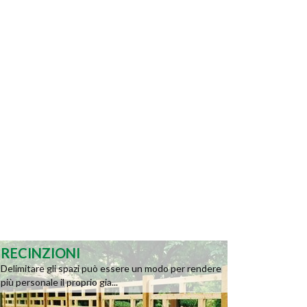
RECINZIONI
Delimitare gli spazi può essere un modo per rendere
più personale il proprio gia...