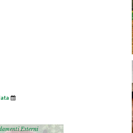
data
damenti Esterni