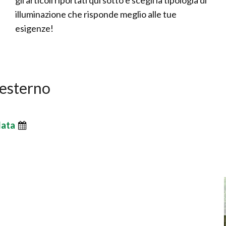
gli articoli riportati qui sotto e scegli la tipologia di
illuminazione che risponde meglio alle tue
esigenze!
 esterno
data