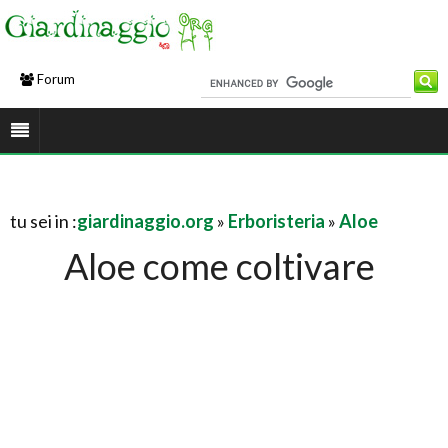
Forum
tu sei in :
giardinaggio.org
»
Erboristeria
»
Aloe
Aloe come coltivare