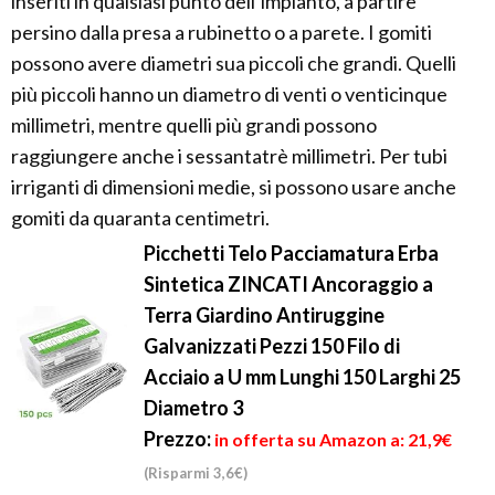
inseriti in qualsiasi punto dell’impianto, a partire
persino dalla presa a rubinetto o a parete. I gomiti
possono avere diametri sua piccoli che grandi. Quelli
più piccoli hanno un diametro di venti o venticinque
millimetri, mentre quelli più grandi possono
raggiungere anche i sessantatrè millimetri. Per tubi
irriganti di dimensioni medie, si possono usare anche
gomiti da quaranta centimetri.
Picchetti Telo Pacciamatura Erba
Sintetica ZINCATI Ancoraggio a
Terra Giardino Antiruggine
Galvanizzati Pezzi 150 Filo di
Acciaio a U mm Lunghi 150 Larghi 25
Diametro 3
Prezzo:
in offerta su Amazon a: 21,9€
(Risparmi 3,6€)