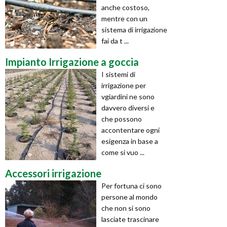
anche costoso,
mentre con un
sistema di irrigazione
fai da t ...
Impianto Irrigazione a goccia
I sistemi di
irrigazione per
vgiardini ne sono
davvero diversi e
che possono
accontentare ogni
esigenza in base a
come si vuo ...
Accessori irrigazione
Per fortuna ci sono
persone al mondo
che non si sono
lasciate trascinare