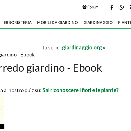
Forum
ERBORISTERIA
MOBILI DA GIARDINO
GIARDINAGGIO
PIANT
tu sei in :
giardinaggio.org
»
iardino - Ebook
redo giardino - Ebook
a al nostro quiz su:
Sai riconoscere i fiori e le piante?