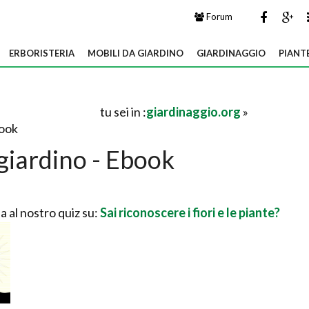
Forum
ERBORISTERIA
MOBILI DA GIARDINO
GIARDINAGGIO
PIANT
tu sei in :
giardinaggio.org
»
book
 giardino - Ebook
a al nostro quiz su:
Sai riconoscere i fiori e le piante?