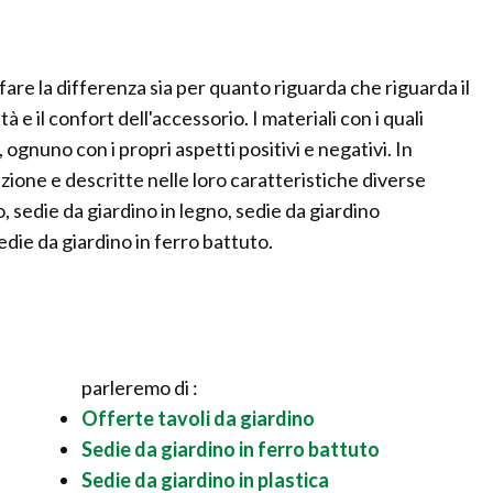
fare la differenza sia per quanto riguarda che riguarda il
à e il confort dell'accessorio. I materiali con i quali
ognuno con i propri aspetti positivi e negativi. In
one e descritte nelle loro caratteristiche diverse
o, sedie da giardino in legno, sedie da giardino
sedie da giardino in ferro battuto.
parleremo di :
Offerte tavoli da giardino
Sedie da giardino in ferro battuto
Sedie da giardino in plastica