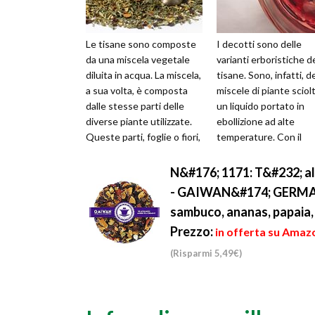
Le tisane sono composte
I decotti sono delle
da una miscela vegetale
varianti erboristiche d
diluita in acqua. La miscela,
tisane. Sono, infatti, d
a sua volta, è composta
miscele di piante sciolt
dalle stesse parti delle
un liquido portato in
diverse piante utilizzate.
ebollizione ad alte
Queste parti, foglie o fiori,
temperature. Con il
vengono spezze...
decotto, la miscela
vegetale, ...
N&#176; 1171: T&#232; all
- GAIWAN&#174; GERMANY -
sambuco, ananas, papaia, f
Prezzo:
in offerta su Amazo
(Risparmi 5,49€)