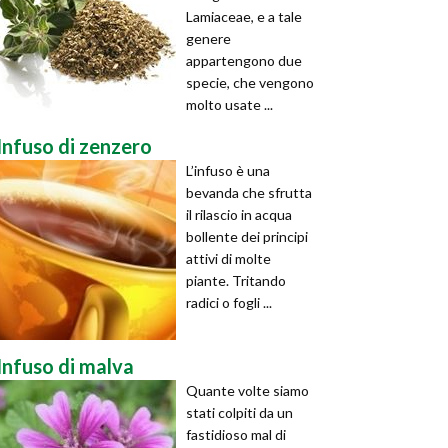
Lamiaceae, e a tale
genere
appartengono due
specie, che vengono
molto usate ...
Infuso di zenzero
L’infuso è una
bevanda che sfrutta
il rilascio in acqua
bollente dei principi
attivi di molte
piante. Tritando
radici o fogli ...
Infuso di malva
Quante volte siamo
stati colpiti da un
fastidioso mal di