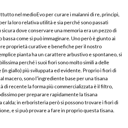
attutto nel medioEvo per curare i malanni di re, principi,
er la loro relativa utilità e sia perché sono passati
iù sicura dove conservare una memoria era un pezzo di
lto bassa come si può immaginare. Uno però è giunto ai
ere proprietà curative e benefiche per il nostro
emplice pianta ha un carattere arbustivo e spontaneo, si
lissima perché i suoi fiori sono molto simili a delle
in giallo) più sviluppata ed evidente. Proprio i fiori di
al macero, sono l’ingrediente base per una tisana
 di recente la forma più commercializzata è il filtro,
odissimo per preparare rapidamente la tisana
lda; in erboristeria però si possono trovare i fiori di
one, e si può provare a fare in proprio questa tisana.