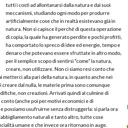
tutti i costi ad allontanarsi dalla natura e dai suoi
meccanismi, studiando ogni modo per produrre
artificialmente cose che in realtà esistevano già in
natura. Non si capisce il perché di questa operazione
di copia, la quale ha generato perdite e pochi profitti,
ha comportato lo spreco di idee ed energie, tempo e
denaro che potevano essere sfruttate in altro modo,
per il semplice scopo di sentirsi “come” la natura,
creare, non utilizzare. Non ci siamo resi conto che
metterci alla pari della natura, in quanto anche nei
 di creare dal nulla, le materie prima sono comunque
odifiche, non creazioni. Arrivati quindi al culmine di
 conto (anche poi per motivi economici e di
 e possiamo usufruirne senza distruggerla: si parla ora
d’abbigliamento naturali e tanto altro, tutte cose
ficialità umane e che invece ora ritornano in auge.