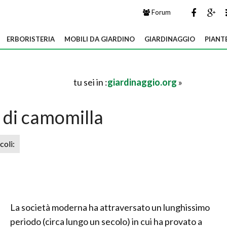
Forum
ERBORISTERIA
MOBILI DA GIARDINO
GIARDINAGGIO
PIANT
tu sei in :
giardinaggio.org
»
 di camomilla
icoli:
La società moderna ha attraversato un lunghissimo
periodo (circa lungo un secolo) in cui ha provato a