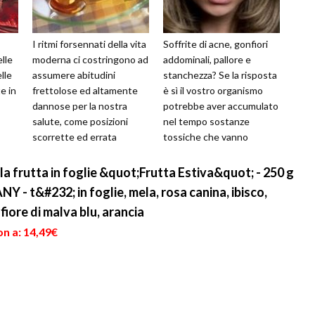
I ritmi forsennati della vita
Soffrite di acne, gonfiori
elle
moderna ci costringono ad
addominali, pallore e
elle
assumere abitudini
stanchezza? Se la risposta
e in
frettolose ed altamente
è sì il vostro organismo
dannose per la nostra
potrebbe aver accumulato
salute, come posizioni
nel tempo sostanze
scorrette ed errata
tossiche che vanno
alimentazione.
adeguatamente eliminate.
Quest’ultima, caratte...
Quando erra...
a frutta in foglie &quot;Frutta Estiva&quot; - 250 g
 t&#232; in foglie, mela, rosa canina, ibisco,
iore di malva blu, arancia
n a: 14,49€