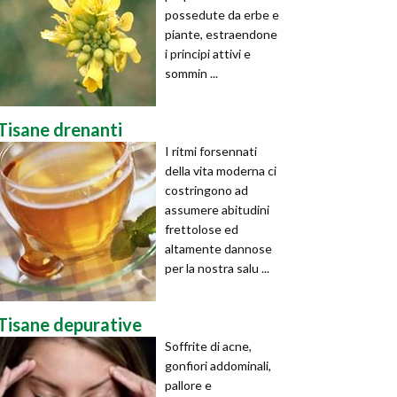
possedute da erbe e
piante, estraendone
i principi attivi e
sommin ...
Tisane drenanti
I ritmi forsennati
della vita moderna ci
costringono ad
assumere abitudini
frettolose ed
altamente dannose
per la nostra salu ...
Tisane depurative
Soffrite di acne,
gonfiori addominali,
pallore e