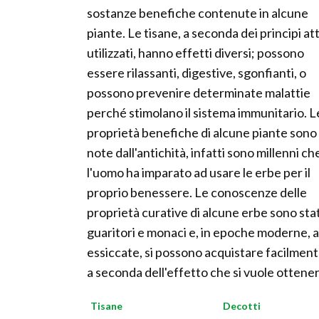
sostanze benefiche contenute in alcune
piante. Le tisane, a seconda dei principi att
utilizzati, hanno effetti diversi; possono
essere rilassanti, digestive, sgonfianti, o
possono prevenire determinate malattie
perché stimolano il sistema immunitario. L
proprietà benefiche di alcune piante sono
note dall'antichità, infatti sono millenni ch
l'uomo ha imparato ad usare le erbe per il
proprio benessere. Le conoscenze delle
proprietà curative di alcune erbe sono sta
guaritori e monaci e, in epoche moderne, 
essiccate, si possono acquistare facilmen
a seconda dell'effetto che si vuole ottener
Tisane
Decotti