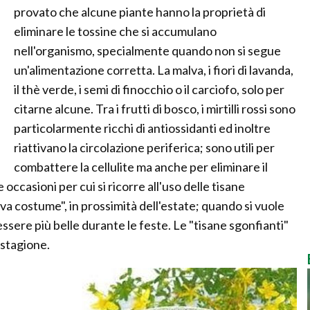
provato che alcune piante hanno la proprietà di
eliminare le tossine che si accumulano
nell'organismo, specialmente quando non si segue
un'alimentazione corretta. La malva, i fiori di lavanda,
il thè verde, i semi di finocchio o il carciofo, solo per
citarne alcune. Tra i frutti di bosco, i mirtilli rossi sono
particolarmente ricchi di antiossidanti ed inoltre
riattivano la circolazione periferica; sono utili per
combattere la cellulite ma anche per eliminare il
 occasioni per cui si ricorre all'uso delle tisane
ova costume", in prossimità dell'estate; quando si vuole
essere più belle durante le feste. Le "tisane sgonfianti"
 stagione.