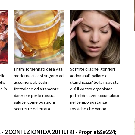
I ritmi forsennati della vita
Soffrite di acne, gonfiori
elle
moderna ci costringono ad
addominali, pallore e
elle
assumere abitudini
stanchezza? Se la risposta
e in
frettolose ed altamente
è sì il vostro organismo
dannose per la nostra
potrebbe aver accumulato
salute, come posizioni
nel tempo sostanze
scorrette ed errata
tossiche che vanno
alimentazione.
adeguatamente eliminate.
Quest’ultima, caratte...
Quando erra...
 2 CONFEZIONI DA 20 FILTRI - Propriet&#224;