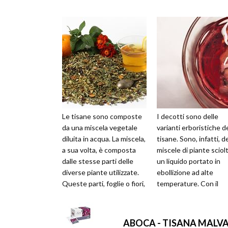
Le tisane sono composte
I decotti sono delle
da una miscela vegetale
varianti erboristiche d
diluita in acqua. La miscela,
tisane. Sono, infatti, d
a sua volta, è composta
miscele di piante sciolt
dalle stesse parti delle
un liquido portato in
diverse piante utilizzate.
ebollizione ad alte
Queste parti, foglie o fiori,
temperature. Con il
vengono spezze...
decotto, la miscela
vegetale, ...
ABOCA - TISANA MALVA -