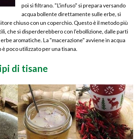
poi si filtrano. "L'infuso" si prepara versando
acqua bollente direttamente sulle erbe, si
enitore chiuso con un coperchio. Questo è il metodo più
tili, che si disperderebbero con l'ebollizione, dalle parti
e o erbe aromatiche. La "macerazione" avviene in acqua
è poco utilizzato per una tisana.
ipi di tisane