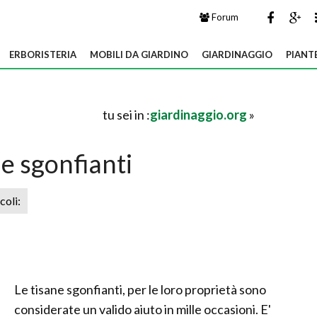
Forum
ERBORISTERIA
MOBILI DA GIARDINO
GIARDINAGGIO
PIANT
tu sei in :
giardinaggio.org
»
e sgonfianti
icoli:
Le tisane sgonfianti, per le loro proprietà sono
considerate un valido aiuto in mille occasioni. E'