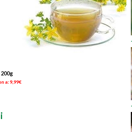
o 200g
n a: 9,99€
i
e