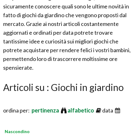
sicuramente conoscere quali sono le ultime novità in
fatto di giochi da giardino che vengono proposti dal
mercato. Grazie ai nostri articoli costantemente
aggiornati e ordinati per data potrete trovare
tantissime idee e curiosità sui migliori giochi che
potrete acquistare per rendere felici i vostri bambini,
permettendo loro di trascorrere moltissime ore
spensierate.
Articoli su : Giochi in giardino
ordina per:
pertinenza
alfabetico
data
Nascondino