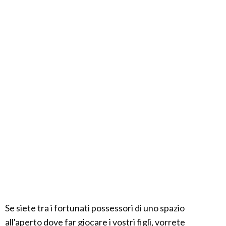
Se siete tra i fortunati possessori di uno spazio
all'aperto dove far giocare i vostri figli, vorrete