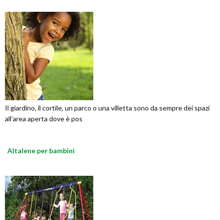
Il giardino, il cortile, un parco o una villetta sono da sempre dei spazi
all’area aperta dove è pos
Altalene per bambini