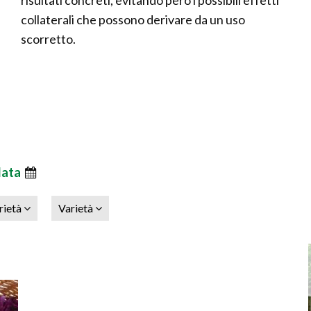
risultati concreti, evitando però i possibili effetti
collaterali che possono derivare da un uso
scorretto.
data
rietà
Varietà