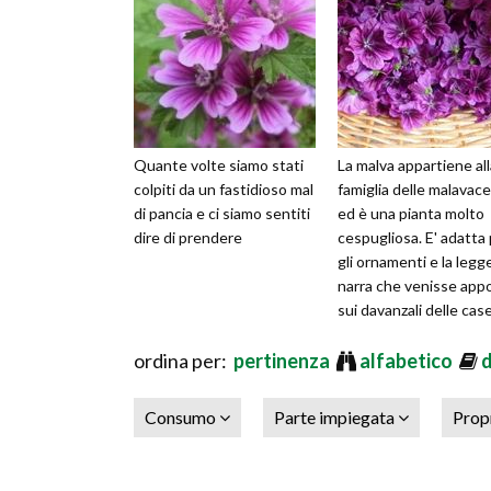
Quante volte siamo stati
La malva appartiene all
colpiti da un fastidioso mal
famiglia delle malavac
di pancia e ci siamo sentiti
ed è una pianta molto
dire di prendere
cespugliosa. E' adatta
gli ornamenti e la leg
narra che venisse app
sui davanzali delle cas
scacciare tutti i
ordina per:
pertinenza
alfabetico
Consumo
Parte impiegata
Prop