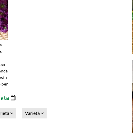
a
ee
 per
genda
osta
e per
data
rietà
Varietà