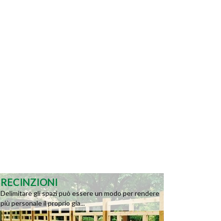
RECINZIONI
Delimitare gli spazi può essere un modo per rendere
più personale il proprio gia...