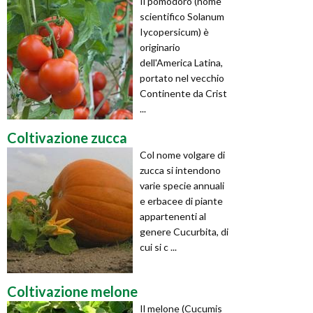
Il pomodoro (nome
scientifico Solanum
Iycopersicum) è
originario
dell'America Latina,
portato nel vecchio
Continente da Crist
...
Coltivazione zucca
Col nome volgare di
zucca si intendono
varie specie annuali
e erbacee di piante
appartenenti al
genere Cucurbita, di
cui si c ...
Coltivazione melone
Il melone (Cucumis