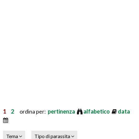
1
2
ordina per:
pertinenza
alfabetico
data
Tema
Tipo di parassita