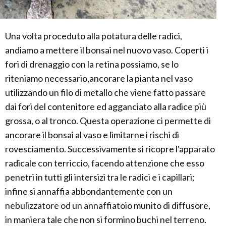
Una volta proceduto alla potatura delle radici,
andiamo a mettere il bonsai nel nuovo vaso. Coperti i
fori di drenaggio con la retina possiamo, se lo
riteniamo necessario,ancorare la pianta nel vaso
utilizzando un filo di metallo che viene fatto passare
dai fori del contenitore ed agganciato alla radice più
grossa, o al tronco. Questa operazione ci permette di
ancorare il bonsai al vaso e limitarne i rischi di
rovesciamento. Successivamente si ricopre l'apparato
radicale con terriccio, facendo attenzione che esso
penetri in tutti gli intersizi tra le radici e i capillari;
infine si annaffia abbondantemente con un
nebulizzatore od un annaffiatoio munito di diffusore,
in maniera tale che non si formino buchi nel terreno.