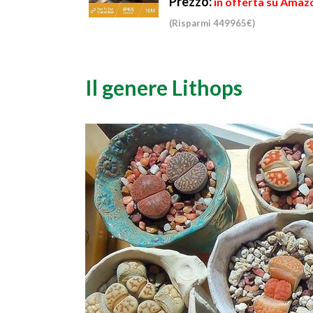
Prezzo:
in offerta su Amazo
(Risparmi 449965€)
Il genere Lithops