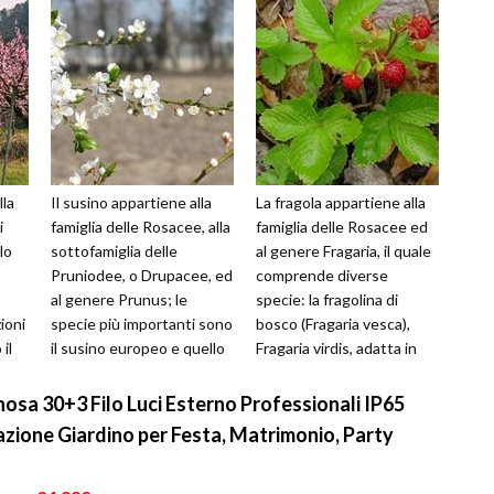
lla
Il susino appartiene alla
La fragola appartiene alla
i
famiglia delle Rosacee, alla
famiglia delle Rosacee ed
lo
sottofamiglia delle
al genere Fragaria, il quale
Pruniodee, o Drupacee, ed
comprende diverse
al genere Prunus; le
specie: la fragolina di
ioni
specie più importanti sono
bosco (Fragaria vesca),
il
il susino europeo e quello
Fragaria virdis, adatta in
i ...
giapponese.Il susino e...
terreni calcarei, Fragari...
osa 30+3 Filo Luci Esterno Professionali IP65
azione Giardino per Festa, Matrimonio, Party