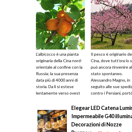
L'albicocco è una pianta
Il pesco è originario de
originaria della Cina nord-
Cina, dove tutt’ora lo s
orientale al confine con la
può ancora rinvenire al
Russia; la sua presenza
stato spontaneo.
data più di 4000 anni di
Alessandro Magno, in
storia. Da lì si estese
seguito alle sue spediz
lentamente verso ovest
contro i Persiani, portò 
attraverso l'Asia centra...
pesco in Grecia, mentre 
Elegear LED Catena Lumin
Impermeabile G40 illumin
Decorazioni di Nozze