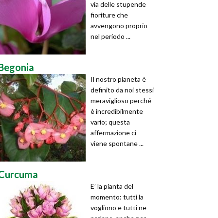
via delle stupende
fioriture che
avvengono proprio
nel periodo ...
Begonia
Il nostro pianeta è
definito da noi stessi
meraviglioso perché
è incredibilmente
vario; questa
affermazione ci
viene spontane ...
Curcuma
E’ la pianta del
momento: tutti la
vogliono e tutti ne