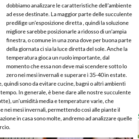
dobbiamo analizzare le caratteristiche dell’ambiente
ad esse destinate. La maggior parte delle succulente
predilige un’esposizione diretta , quindi la soluzione
migliore sarebbe posizionarle a ridosso di un’ampia
finestra, o comune in una zona dove per buona parte
della giornata ci sia la luce diretta del sole. Anche la
temperatura gioca un ruolo importante, dal
momento che essa non deve mai scendere sotto lo
zero nei mesi invernali e superare i 35-40 in estate.
e, quindi sono da evitare cucine, bagni o altri ambienti
 tempo. In generale, è bene dare alle nostre succulente
otte), un’umidità media e temperature varie, che
nei mesi invernali, permettendo così alle piante il
ivazione in casa sono molte, andremo ad analizzare quelle
rcio.