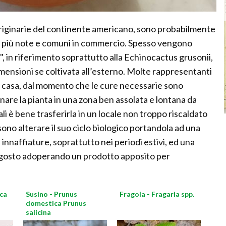
riginarie del continente americano, sono probabilmente
e più note e comuni in commercio. Spesso vengono
 in riferimento soprattutto alla Echinocactus grusonii,
mensioni se coltivata all’esterno. Molte rappresentanti
n casa, dal momento che le cure necessarie sono
nare la pianta in una zona ben assolata e lontana da
ali è bene trasferirla in un locale non troppo riscaldato
sono alterare il suo ciclo biologico portandola ad una
nnaffiature, soprattutto nei periodi estivi, ed una
agosto adoperando un prodotto apposito per
ica
Susino - Prunus
Fragola - Fragaria spp.
domestica Prunus
salicina