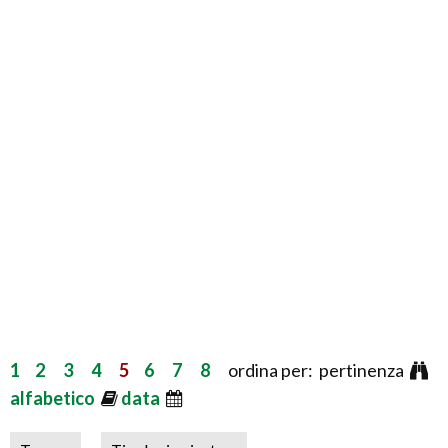
1
2
3
4
5
6
7
8
ordina per: pertinenza
alfabetico
data