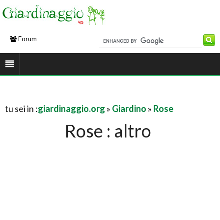
Forum
tu sei in :
giardinaggio.org
»
Giardino
»
Rose
Rose : altro