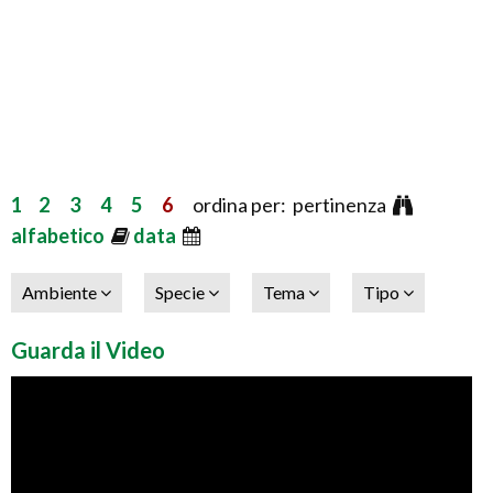
1
2
3
4
5
6
ordina per: pertinenza
alfabetico
data
Ambiente
Specie
Tema
Tipo
Guarda il Video