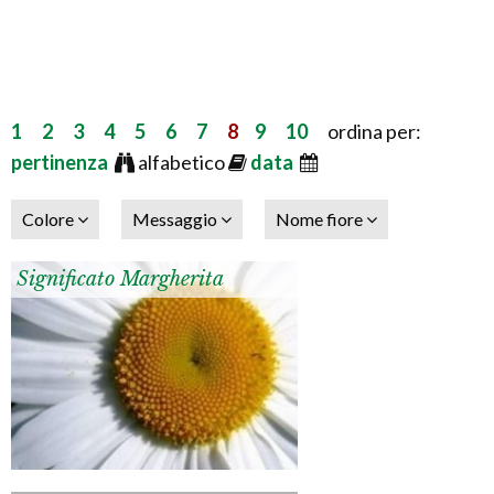
1
2
3
4
5
6
7
8
9
10
ordina per:
pertinenza
alfabetico
data
Colore
Messaggio
Nome fiore
Significato Margherita