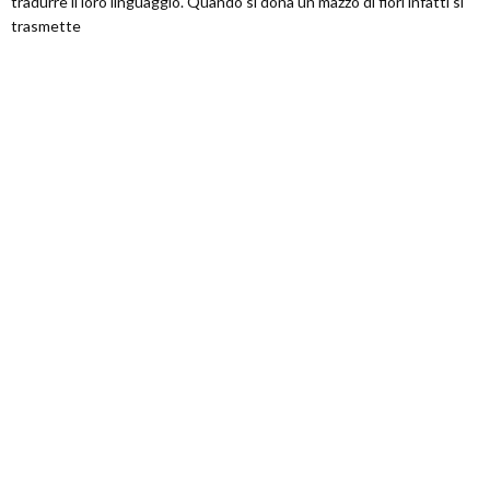
tradurre il loro linguaggio. Quando si dona un mazzo di fiori infatti si
trasmette