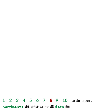
1
2
3
4
5
6
7
8
9
10
ordina per:
pertinenza
alfabetico
data