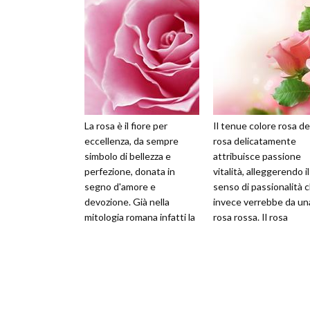
La rosa è il fiore per
Il tenue colore rosa de
eccellenza, da sempre
rosa delicatamente
simbolo di bellezza e
attribuisce passione
perfezione, donata in
vitalità, alleggerendo il
segno d'amore e
senso di passionalità 
devozione. Già nella
invece verrebbe da un
mitologia romana infatti la
rosa rossa. Il rosa
rosa era sacra a Venere ed
trasmette pensieri
era considerata il
positivi, la poss