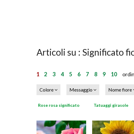
Articoli su : Significato fi
1
2
3
4
5
6
7
8
9
10
ordin
Colore
Messaggio
Nome fiore
Rose rosa significato
Tatuaggi girasole