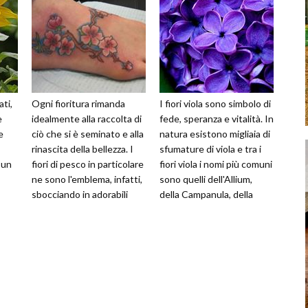
ati,
Ogni fioritura rimanda
I fiori viola sono simbolo di
è
idealmente alla raccolta di
fede, speranza e vitalità. In
e
ciò che si è seminato e alla
natura esistono migliaia di
rinascita della bellezza. I
sfumature di viola e tra i
 un
fiori di pesco in particolare
fiori viola i nomi più comuni
ne sono l'emblema, infatti,
sono quelli dell'Allium,
sbocciando in adorabili
della Campanula, della
sare
grappoli s
Violett