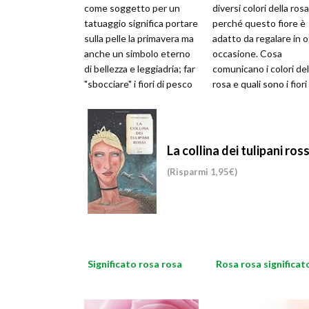
come soggetto per un
diversi colori della rosa
tatuaggio significa portare
perché questo fiore è
sulla pelle la primavera ma
adatto da regalare in o
anche un simbolo eterno
occasione. Cosa
di bellezza e leggiadria; far
comunicano i colori del
"sbocciare" i fiori di pesco
rosa e quali sono i fiori
nel tatuaggio
adatti per la persona 
La collina dei tulipani ros
(Risparmi 1,95€)
Significato rosa rosa
Rosa rosa significat