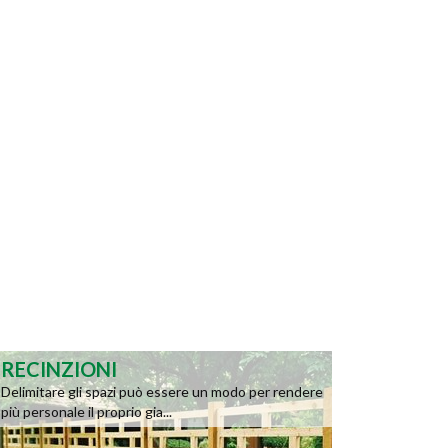
RECINZIONI
Delimitare gli spazi può essere un modo per rendere
più personale il proprio gia...