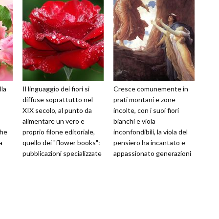
lla
Il linguaggio dei fiori si
Cresce comunemente in
diffuse soprattutto nel
prati montani e zone
XIX secolo, al punto da
incolte, con i suoi fiori
alimentare un vero e
bianchi e viola
che
proprio filone editoriale,
inconfondibili, la viola del
a
quello dei "flower books":
pensiero ha incantato e
pubblicazioni specializzate
appassionato generazioni
nell'illustrazione dei
e generazioni.
Attualmente si conosco