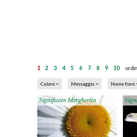
1
2
3
4
5
6
7
8
9
10
ordin
Colore
Messaggio
Nome fiore
Significato Margherita
Signi