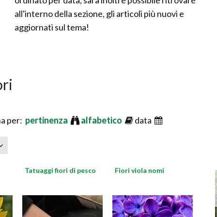
ordinato per data, sarà inoltre possibile ritrovare
all'interno della sezione, gli articoli più nuovi e
aggiornati sul tema!
ori
a per:
pertinenza
alfabetico
data
Tatuaggi fiori di pesco
Fiori viola nomi