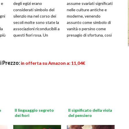
 e
degli egizi erano
assume svariati significati
considerati simbolo del
nelle culture antiche e
gni
silenzio ma nel corso dei
moderne, venendo
secoli molte sono state la
assunto come simbolo di
la
associazioni riconducibili a
vanità o persino come
 più
questi fiori rosa. Un
presagio di sfortuna, così
che
tatuaggio che ritrae un
come segno di prosperità
ram
per l’a
si
Prezzo:
in offerta su Amazon a: 11,04€
o
Il linguaggio segreto
Il significato della viola
dei fiori
del pensiero