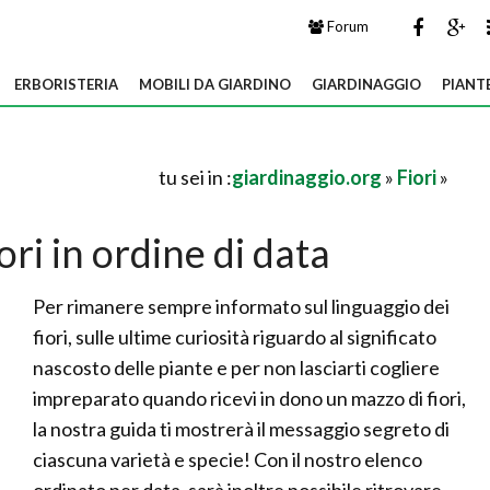
Forum
ERBORISTERIA
MOBILI DA GIARDINO
GIARDINAGGIO
PIANT
tu sei in :
giardinaggio.org
»
Fiori
»
iori in ordine di data
Per rimanere sempre informato sul linguaggio dei
fiori, sulle ultime curiosità riguardo al significato
nascosto delle piante e per non lasciarti cogliere
impreparato quando ricevi in dono un mazzo di fiori,
la nostra guida ti mostrerà il messaggio segreto di
ciascuna varietà e specie! Con il nostro elenco