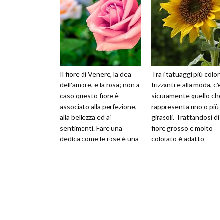
Il fiore di Venere, la dea
Tra i tatuaggi più color
dell'amore, è la rosa; non a
frizzanti e alla moda, c'
caso questo fiore è
sicuramente quello ch
associato alla perfezione,
rappresenta uno o più
alla bellezza ed ai
girasoli. Trattandosi di
sentimenti. Fare una
fiore grosso e molto
dedica come le rose è una
colorato è adatto
scelta efficace ma anche
soprattutto a chi sa o
delic
e non