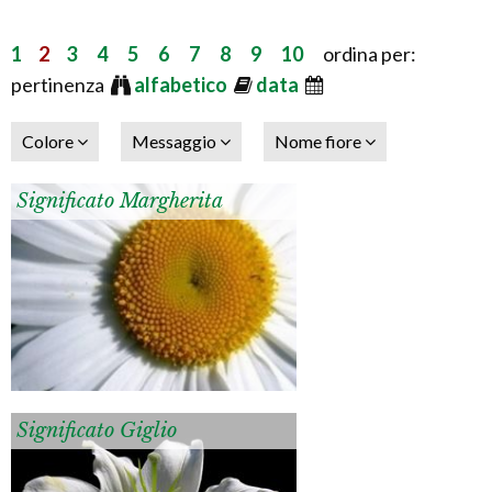
1
2
3
4
5
6
7
8
9
10
ordina per:
pertinenza
alfabetico
data
Colore
Messaggio
Nome fiore
Significato Margherita
Significato Giglio