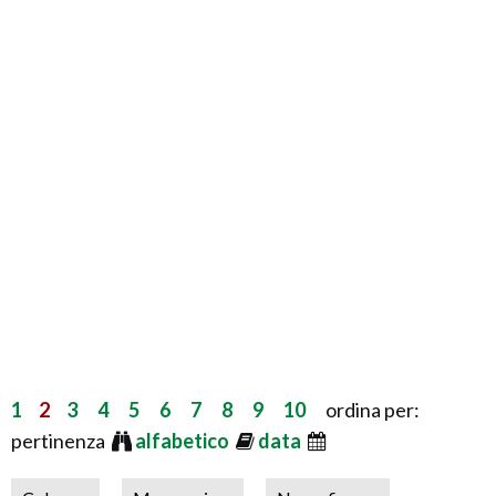
1
2
3
4
5
6
7
8
9
10
ordina per:
pertinenza
alfabetico
data