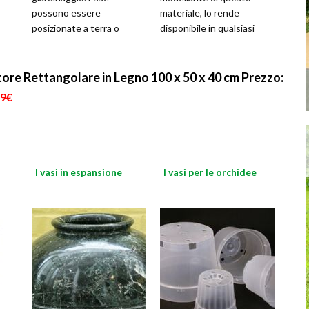
possono essere
materiale, lo rende
posizionate a terra o
disponibile in qualsiasi
sfruttare gli spazi aerei di
forma e colore. Queste
un balcone. Sono un
fioriere
ottimo modo d
tore Rettangolare in Legno 100 x 50 x 40 cm
Prezzo:
99€
I vasi in espansione
I vasi per le orchidee