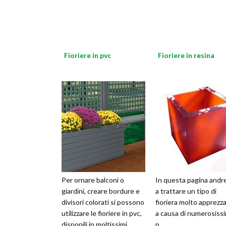
Fioriere in pvc
Fioriere in resina
Per ornare balconi o
In questa pagina and
giardini, creare bordure e
a trattare un tipo di
divisori colorati si possono
fioriera molto apprezza
utilizzare le fioriere in pvc,
a causa di numerosiss
disponili in moltissimi
p