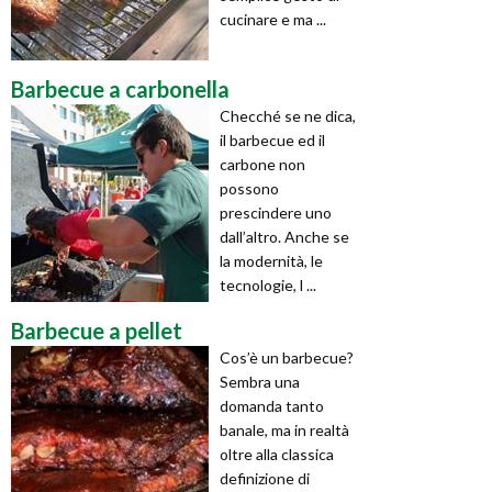
cucinare e ma ...
Barbecue a carbonella
Checché se ne dica,
il barbecue ed il
carbone non
possono
prescindere uno
dall’altro. Anche se
la modernità, le
tecnologie, l ...
Barbecue a pellet
Cos’è un barbecue?
Sembra una
domanda tanto
banale, ma in realtà
oltre alla classica
definizione di