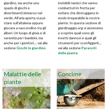
giardino, ma anche uno
invisibili nemici che vanno
spazio di giochi e
combattuti in fretta per
divertimenti immerso nel
evitare che distruggano in
verde. All'aria aperta si può
modo irreparabile le nostre
stare sull'altalena oppure
piante. In questa sezione di
giocare a nascondino tra gli
giardinaggio.org vi aiuteremo
alberi. Un luogo di gioia e di
a scoprire quali sono gli
serenità per i bambini, ma
insetti dannosi e quali gli
anche per i genitori.... vai alla
strumenti per sconfiggerli....
sezione
Giochi in giardino
vai alla sezione
Parassiti
delle piante
Malattie delle
Concime
piante