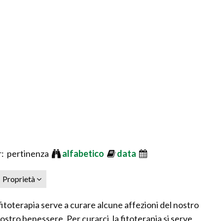
: pertinenza
alfabetico
data
Proprietà
 fitoterapia serve a curare alcune affezioni del nostro
ostro benessere. Per curarci, la fitoterapia si serve