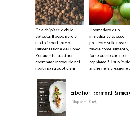
Ce a chi piace e chi lo
Il pomodoro è un
detesta. Il pepe però è
ingrediente spesso
molto importante per
presente sulle nostre
l'alimentazione dell'uomo.
tavole come alimento,
Per questo, tutti noi
forse quello che non
dovremmo introdurlo nei
sappiamo è il suo impi
nostri pasti quotidiani
anche nella creazione 
creme di bellezza
Erbe fiori germogli & mic
(Risparmi 3,6€)