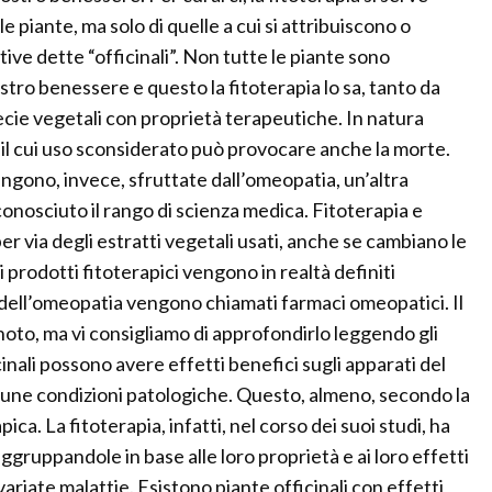
le piante, ma solo di quelle a cui si attribuiscono o
ve dette “officinali”. Non tutte le piante sono
 nostro benessere e questo la fitoterapia lo sa, tanto da
ecie vegetali con proprietà terapeutiche. In natura
il cui uso sconsiderato può provocare anche la morte.
ngono, invece, sfruttate dall’omeopatia, un’altra
conosciuto il rango di scienza medica. Fitoterapia e
er via degli estratti vegetali usati, anche se cambiano le
i prodotti fitoterapici vengono in realtà definiti
i dell’omeopatia vengono chiamati farmaci omeopatici. Il
oto, ma vi consigliamo di approfondirlo leggendo gli
cinali possono avere effetti benefici sugli apparati del
une condizioni patologiche. Questo, almeno, secondo la
ica. La fitoterapia, infatti, nel corso dei suoi studi, ha
raggruppandole in base alle loro proprietà e ai loro effetti
ariate malattie. Esistono piante officinali con effetti