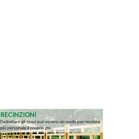
RECINZIONI
Delimitare gli spazi può essere un modo per rendere
più personale il proprio gia...