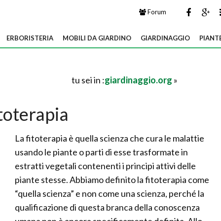
Forum
ERBORISTERIA
MOBILI DA GIARDINO
GIARDINAGGIO
PIANT
tu sei in :
giardinaggio.org
»
toterapia
La fitoterapia è quella scienza che cura le malattie
usando le piante o parti di esse trasformate in
estratti vegetali contenenti i principi attivi delle
piante stesse. Abbiamo definito la fitoterapia come
“quella scienza” e non come una scienza, perché la
qualificazione di questa branca della conoscenza