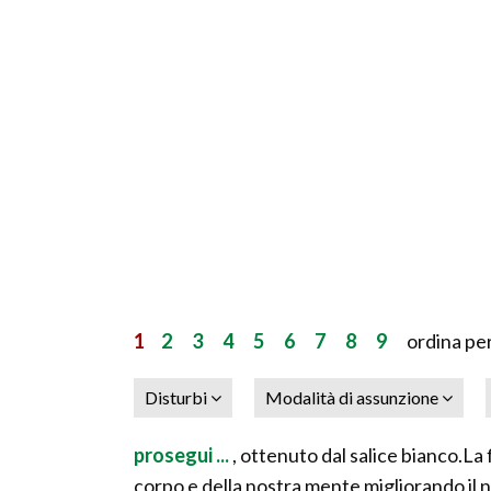
1
2
3
4
5
6
7
8
9
ordina per
Disturbi
Modalità di assunzione
prosegui ...
, ottenuto dal salice bianco.La
corpo e della nostra mente migliorando il n