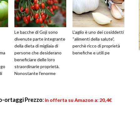
Le bacche di Goji sono
L'aglio è uno dei cosiddetti
divenute parte integrante
“alimenti della salute”,
della dieta di migliaia di
perchè ricco di proprietà
 ma
persone che desiderano
benefiche e utili pe
beneficiare delle loro
ego
straordinarie proprietà.
di
Nonostante l'enorme
diffusione, molti
consumatori con
ro-ortaggi
Prezzo:
in offerta su Amazon a: 20,4€