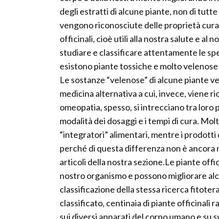
degli estratti di alcune piante, non di tutte 
vengono riconosciute delle proprietà curati
officinali, cioè utili alla nostra salute e al
studiare e classificare attentamente le sp
esistono piante tossiche e molto velenose 
Le sostanze “velenose” di alcune piante ve
medicina alternativa a cui, invece, viene ri
omeopatia, spesso, si intrecciano tra loro p
modalità dei dosaggi e i tempi di cura. Molt
“integratori” alimentari, mentre i prodott
perché di questa differenza non è ancora n
articoli della nostra sezione.Le piante offi
nostro organismo e possono migliorare alc
classificazione della stessa ricerca fitoterap
classificato, centinaia di piante officinali 
sui diversi apparati del corpo umano e su sv