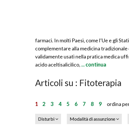
farmaci. In molti Paesi, come l’Ue e gli Stat
complementare alla medicina tradizionale e 
validamente usati nella pratica medica uff
acido aceltisalicilico,
... continua
Articoli su : Fitoterapia
1
2
3
4
5
6
7
8
9
ordina per
Disturbi
Modalità di assunzione