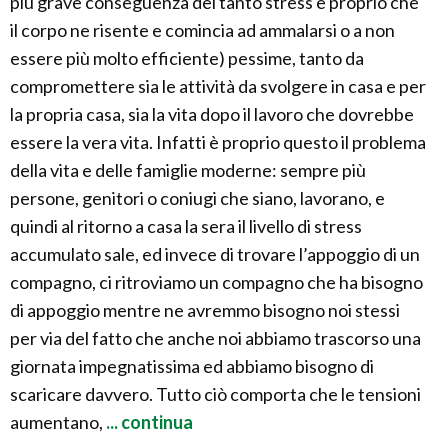
più grave conseguenza del tanto stress è proprio che
il corpo ne risente e comincia ad ammalarsi o a non
essere più molto efficiente) pessime, tanto da
compromettere sia le attività da svolgere in casa e per
la propria casa, sia la vita dopo il lavoro che dovrebbe
essere la vera vita. Infatti è proprio questo il problema
della vita e delle famiglie moderne: sempre più
persone, genitori o coniugi che siano, lavorano, e
quindi al ritorno a casa la sera il livello di stress
accumulato sale, ed invece di trovare l’appoggio di un
compagno, ci ritroviamo un compagno che ha bisogno
di appoggio mentre ne avremmo bisogno noi stessi
per via del fatto che anche noi abbiamo trascorso una
giornata impegnatissima ed abbiamo bisogno di
scaricare davvero. Tutto ciò comporta che le tensioni
aumentano,
... continua