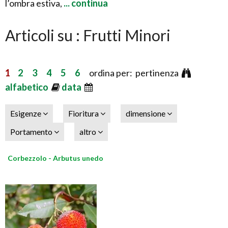
l’ombra estiva,
... continua
Articoli su : Frutti Minori
1
2
3
4
5
6
ordina per: pertinenza
alfabetico
data
Esigenze
Fioritura
dimensione
Portamento
altro
Corbezzolo - Arbutus unedo