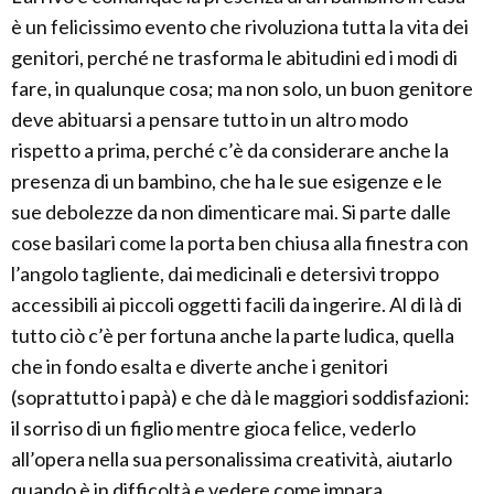
è un felicissimo evento che rivoluziona tutta la vita dei
genitori, perché ne trasforma le abitudini ed i modi di
fare, in qualunque cosa; ma non solo, un buon genitore
deve abituarsi a pensare tutto in un altro modo
rispetto a prima, perché c’è da considerare anche la
presenza di un bambino, che ha le sue esigenze e le
sue debolezze da non dimenticare mai. Si parte dalle
cose basilari come la porta ben chiusa alla finestra con
l’angolo tagliente, dai medicinali e detersivi troppo
accessibili ai piccoli oggetti facili da ingerire. Al di là di
tutto ciò c’è per fortuna anche la parte ludica, quella
che in fondo esalta e diverte anche i genitori
(soprattutto i papà) e che dà le maggiori soddisfazioni:
il sorriso di un figlio mentre gioca felice, vederlo
all’opera nella sua personalissima creatività, aiutarlo
quando è in difficoltà e vedere come impara