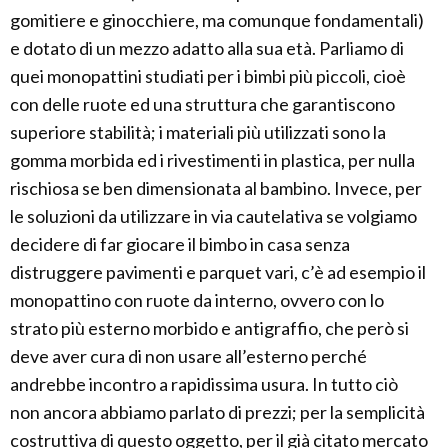
gomitiere e ginocchiere, ma comunque fondamentali)
e dotato di un mezzo adatto alla sua età. Parliamo di
quei monopattini studiati per i bimbi più piccoli, cioè
con delle ruote ed una struttura che garantiscono
superiore stabilità; i materiali più utilizzati sono la
gomma morbida ed i rivestimenti in plastica, per nulla
rischiosa se ben dimensionata al bambino. Invece, per
le soluzioni da utilizzare in via cautelativa se volgiamo
decidere di far giocare il bimbo in casa senza
distruggere pavimenti e parquet vari, c’è ad esempio il
monopattino con ruote da interno, ovvero con lo
strato più esterno morbido e antigraffio, che però si
deve aver cura di non usare all’esterno perché
andrebbe incontro a rapidissima usura. In tutto ciò
non ancora abbiamo parlato di prezzi; per la semplicità
costruttiva di questo oggetto, per il già citato mercato