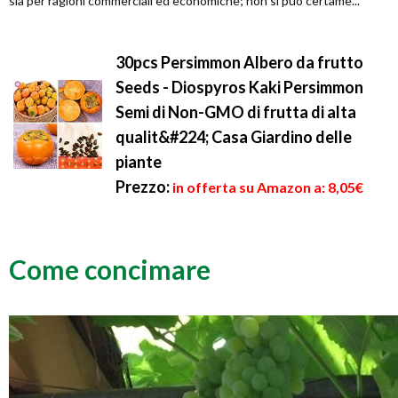
sia per ragioni commerciali ed economiche; non si può certame...
30pcs Persimmon Albero da frutto
Seeds - Diospyros Kaki Persimmon
Semi di Non-GMO di frutta di alta
qualit&#224; Casa Giardino delle
piante
Prezzo:
in offerta su Amazon a: 8,05€
Come concimare