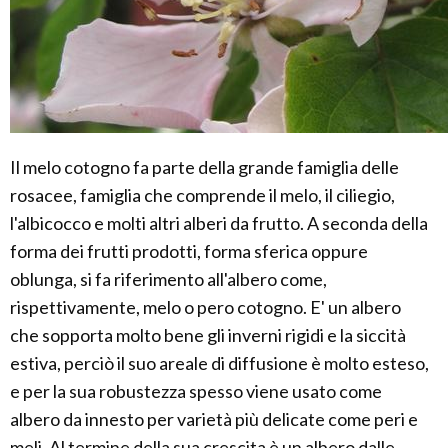
Il melo cotogno fa parte della grande famiglia delle
rosacee, famiglia che comprende il melo, il ciliegio,
l'albicocco e molti altri alberi da frutto. A seconda della
forma dei frutti prodotti, forma sferica oppure
oblunga, si fa riferimento all'albero come,
rispettivamente, melo o pero cotogno. E' un albero
che sopporta molto bene gli inverni rigidi e la siccità
estiva, perciò il suo areale di diffusione è molto esteso,
e per la sua robustezza spesso viene usato come
albero da innesto per varietà più delicate come peri e
meli. Al termine della sua crescita è un albero dalle