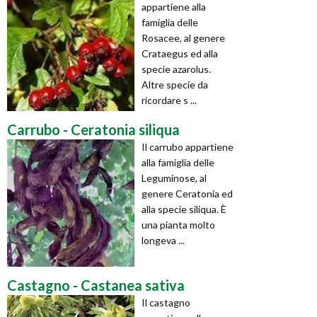
appartiene alla
famiglia delle
Rosacee, al genere
Crataegus ed alla
specie azarolus.
Altre specie da
ricordare s ...
Carrubo - Ceratonia siliqua
Il carrubo appartiene
alla famiglia delle
Leguminose, al
genere Ceratonia ed
alla specie siliqua. È
una pianta molto
longeva ...
Castagno - Castanea sativa
Il castagno