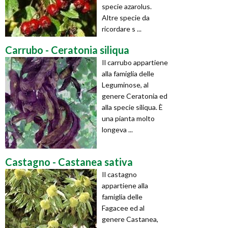
specie azarolus.
Altre specie da
ricordare s ...
Carrubo - Ceratonia siliqua
Il carrubo appartiene
alla famiglia delle
Leguminose, al
genere Ceratonia ed
alla specie siliqua. È
una pianta molto
longeva ...
Castagno - Castanea sativa
Il castagno
appartiene alla
famiglia delle
Fagacee ed al
genere Castanea,