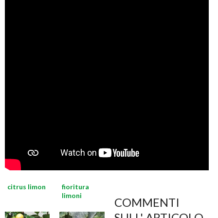
citrus limon
fioritura
limoni
COMMENTI
SULL' ARTICOLO