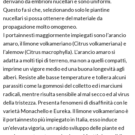
derivano da embrioni nucellari e sono uniformi.
Questo fa sì che, selezionando solo le piantine
nucellari si possa ottenere del materiale da
propagazione molto omogeneo.
I portainnesti maggiormente impiegati sono l’arancio
amaro, il limone volkameriano (Citrus volkameriana) e
l’alemow (Citrus macrophylla). L’arancio amaro si
adatta a molti tipi di terreno, ma non a quelli compatti,
imprime un vigore medio ed una buona longevità agli
alberi. Resiste alle basse temperature e tollera alcuni
parassiti come la gommosi del colletto ed i marciumi
radicali, mentre risulta sensibile al mal secco ed al virus
della tristezza. Presenta fenomeni di disaffinità con le
varietà Monachello e Eureka. Il limone volkameriano è
il portainnesto più impiegato in Italia, esso induce
un’elevata vigoria, un rapido sviluppo delle piante ed