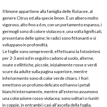
Il limone appartiene alla famiglia delle Rutacee, al
genere Citrus ed alla specie limon. È un albero molto
vigoroso, alto fino a 6 m, con un portamento espanso, i
germogli sono di colore violaceo e, una volta lignificati,
presentano delle spine; le radici sono fittonanti e si
sviluppano in profondità.
Le foglie sono sempreverdi, effettuano la fotosintesi
per 2-3 anni ed in seguito cadono al suolo, alterne,
ovate o ellittiche, piccole, inizialmente rosse e verdi
scure da adulte sulla pagina superiore, mentre
inferiormente sono di color verde chiaro. I fiori
emettono un profumo delicato ed hanno i petali
bianchi internamente, mentre all’esterno assumono
una colorazione rosso-violacea; sono solitari o riuniti
in coppie, in entrambi i casi all’ascella della foglia,