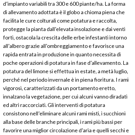
d’impianto variabili tra 300 e 600 piante/ha. La forma
di allevamento adottata è il globo a chioma piena che
facilita le cure colturali come potatura e raccolta,
protegge la pianta dall’elevata insolazione e dai venti
forti, ostacola la crescita delle erbe infestanti intorno
all’albero grazie all’ombreggiamento e favorisce una
rapida entrata in produzione in quanto necessita di
poche operazioni di potatura in fase d’allevamento. La
potatura del limone si effettua in estate, a metà luglio,
perché nel periodo invernale è in piena fioritura. I rami
vigorosi, caratterizzati da un portamento eretto,
innalzano la vegetazione, per cui alcuni vanno diradati
ed altri raccorciati. Gli interventi di potatura
consistono nell’eliminare alcuni rami misti, i succhioni
alla base delle branche principali, i rami più bassi per
favorire una miglior circolazione d’aria e quelli secchi e