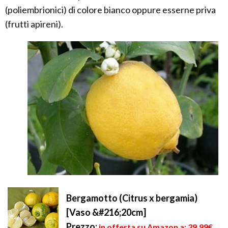
(poliembrionici) di colore bianco oppure esserne priva
(frutti apireni).
Bergamotto (Citrus x bergamia)
[Vaso &#216;20cm]
Prezzo:
in offerta su Amazon a: 39,99€