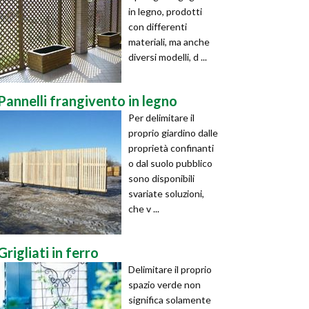
in legno, prodotti
con differenti
materiali, ma anche
diversi modelli, d ...
Pannelli frangivento in legno
Per delimitare il
proprio giardino dalle
proprietà confinanti
o dal suolo pubblico
sono disponibili
svariate soluzioni,
che v ...
Grigliati in ferro
Delimitare il proprio
spazio verde non
significa solamente