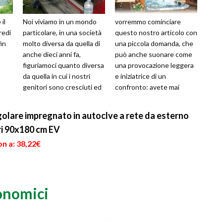
il
Noi viviamo in un mondo
vorremmo cominciare
redi
particolare, in una società
questo nostro articolo con
in
molto diversa da quella di
una piccola domanda, che
anche dieci anni fa,
può anche suonare come
figuriamoci quanto diversa
una provocazione leggera
da quella in cui i nostri
e iniziatrice di un
genitori sono cresciuti ed
confronto: avete mai
 che
a cui si sono ispira...
notato che sempre più
persone possiedon...
golare impregnato in autoclve a rete da esterno
ori 90x180 cm EV
n a: 38,22€
conomici