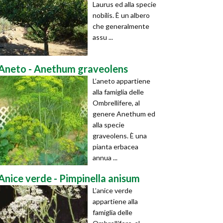
Laurus ed alla specie
nobilis. È un albero
che generalmente
assu ...
Aneto - Anethum graveolens
L’aneto appartiene
alla famiglia delle
Ombrellifere, al
genere Anethum ed
alla specie
graveolens. È una
pianta erbacea
annua ...
Anice verde - Pimpinella anisum
L’anice verde
appartiene alla
famiglia delle