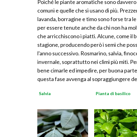
Poiché le piante aromatiche sono davvero t
comuni e quelle che si usano di più. Prezzem
lavanda, borragine e timo sono forse tra le p
per essere tenute anche da chi non ha mol
che arricchiscono i piatti. Alcune, come il 
stagione, producendo però i semi che poss
l'anno successivo. Rosmarino, salvia, fino
invernale, soprattutto nei climi più miti. Pe
bene cimarle ed impedire, per buona parte 
questa fase avvenga al sopraggiungere de
Salvia
Pianta di basilico