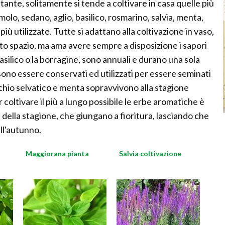
ante, solitamente si tende a coltivare in casa quelle più
olo, sedano, aglio, basilico, rosmarino, salvia, menta,
iù utilizzate. Tutte si adattano alla coltivazione in vaso,
to spazio, ma ama avere sempre a disposizione i sapori
basilico o la borragine, sono annuali e durano una sola
ono essere conservati ed utilizzati per essere seminati
cchio selvatico e menta sopravvivono alla stagione
r coltivare il più a lungo possibile le erbe aromatiche è
della stagione, che giungano a fioritura, lasciando che
ll'autunno.
Maggiorana pianta
Salvia coltivazione