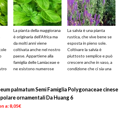
La pianta della maggiorana
La salvia è una pianta
a
è originaria dell’Africa ma
rustica, che vive bene se
da molti anni viene
esposta in pieno sole.
cole
coltivata anche nel nostro
Coltivare la salvia è
o
paese. Appartiene alla
piuttosto semplice e può
famiglia delle Lamiaceae e
crescere anche in vaso, a
stro
ne esistono numerose
condizione che ci sia una
varietà che presentano
buona circolazione
prof...
dell'aria....
Rheum palmatum Semi Famiglia Polygonaceae cinese
opolare ornamentali Da Huang 6
n a: 8,05€