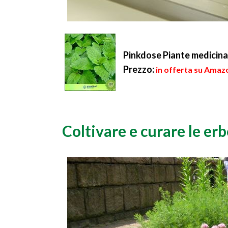
Pinkdose Piante medicina
Prezzo:
in offerta su Amazo
Coltivare e curare le er