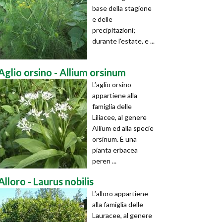
base della stagione
e delle
precipitazioni;
durante l'estate, e ...
Aglio orsino - Allium orsinum
L’aglio orsino
appartiene alla
famiglia delle
Liliacee, al genere
Allium ed alla specie
orsinum. È una
pianta erbacea
peren ...
Alloro - Laurus nobilis
L’alloro appartiene
alla famiglia delle
Lauracee, al genere