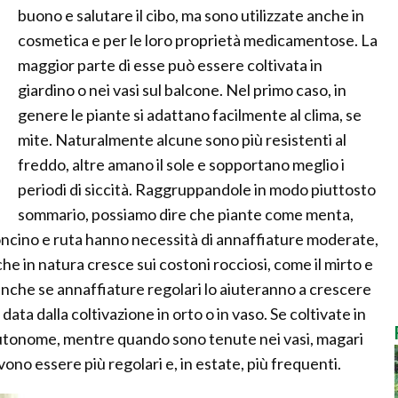
buono e salutare il cibo, ma sono utilizzate anche in
cosmetica e per le loro proprietà medicamentose. La
maggior parte di esse può essere coltivata in
giardino o nei vasi sul balcone. Nel primo caso, in
genere le piante si adattano facilmente al clima, se
mite. Naturalmente alcune sono più resistenti al
freddo, altre amano il sole e sopportano meglio i
periodi di siccità. Raggruppandole in modo piuttosto
sommario, possiamo dire che piante come menta,
oncino e ruta hanno necessità di annaffiature moderate,
che in natura cresce sui costoni rocciosi, come il mirto e
, anche se annaffiature regolari lo aiuteranno a crescere
ta dalla coltivazione in orto o in vaso. Se coltivate in
autonome, mentre quando sono tenute nei vasi, magari
ono essere più regolari e, in estate, più frequenti.