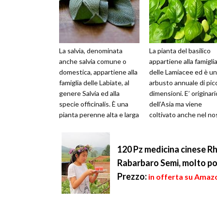
La salvia, denominata
La pianta del basilico
anche salvia comune o
appartiene alla famigli
domestica, appartiene alla
delle Lamiacee ed è un
famiglia delle Labiate, al
arbusto annuale di pic
genere Salvia ed alla
dimensioni. E’ originari
specie officinalis. È una
dell’Asia ma viene
pianta perenne alta e larga
coltivato anche nel no
da 30 a 70 cm, con un
paese da molti anni. È
port...
caratte...
120 Pz medicina cinese 
Rabarbaro Semi, molto p
Prezzo:
in offerta su Amazo