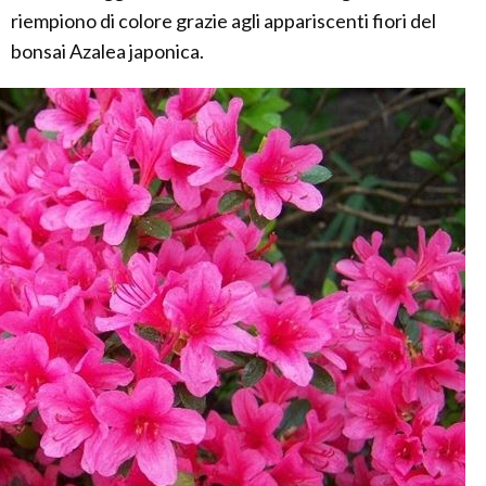
riempiono di colore grazie agli appariscenti fiori del
bonsai Azalea japonica.