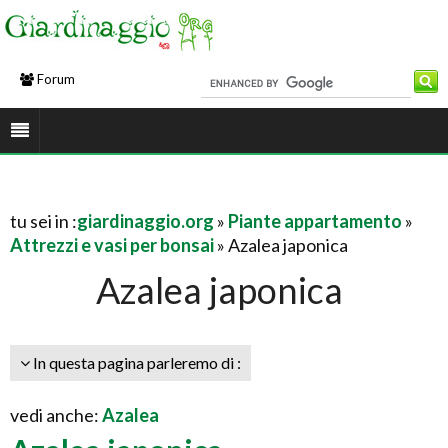
Forum
tu sei in :
giardinaggio.org
»
Piante appartamento
»
Attrezzi e vasi per bonsai
» Azalea japonica
Azalea japonica
In questa pagina parleremo di :
vedi anche:
Azalea