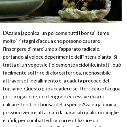
L'Azalea japonica, un po' come tutti i bonsai, teme
molto i ristagni d'acqua che possono causare
l'insorgere di marciume all'apparato radicale,
portando al veloce deperimento dell'intera pianta. Si
tratta di un vegetale tipicamente acidofilo, infatti, può
facilmente soffrire di clorosi ferrica, riconoscibile
attraverso l'ingiallimento e la caduta precoce del
fogliame. Questo può accadere se il terriccio o l'acqua
per l'irrigazione, contengono eccessive dosi di
calcare. Inoltre, i bonsai della specie Azalea japonica,
possono venire attaccati da parassiti quali cocciniglie
e afidi, per combatterli occorre utilizzare un