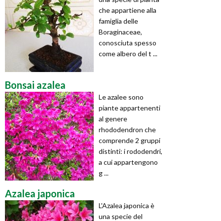
che appartiene alla
famiglia delle
Boraginaceae,
conosciuta spesso
come albero del t ...
Bonsai azalea
Le azalee sono
piante appartenenti
al genere
rhododendron che
comprende 2 gruppi
distinti: i rododendri,
a cui appartengono
g ...
Azalea japonica
L'Azalea japonica è
una specie del