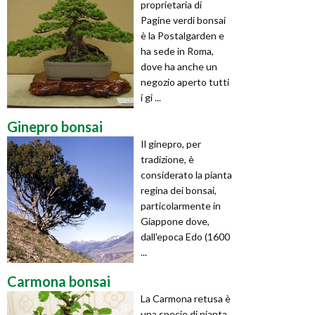
proprietaria di
Pagine verdi bonsai
è la Postalgarden e
ha sede in Roma,
dove ha anche un
negozio aperto tutti
i gi ...
Ginepro bonsai
Il ginepro, per
tradizione, è
considerato la pianta
regina dei bonsai,
particolarmente in
Giappone dove,
dall'epoca Edo (1600
...
Carmona bonsai
La Carmona retusa è
una specie di pianta