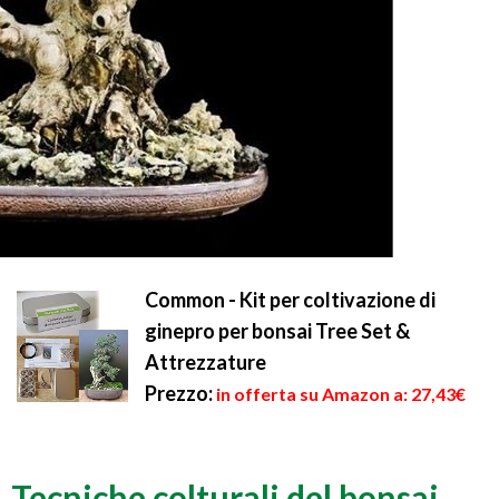
Common - Kit per coltivazione di
ginepro per bonsai Tree Set &
Attrezzature
Prezzo:
in offerta su Amazon a: 27,43€
Tecniche colturali del bonsai