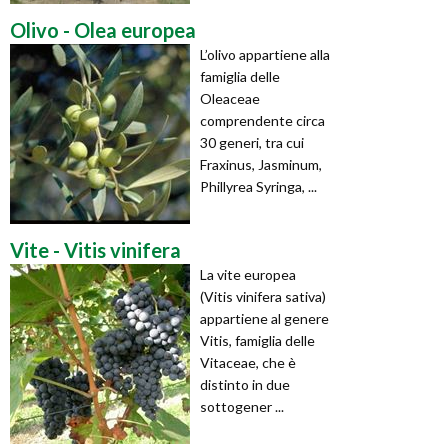
Olivo - Olea europea
L’olivo appartiene alla
famiglia delle
Oleaceae
comprendente circa
30 generi, tra cui
Fraxinus, Jasminum,
Phillyrea Syringa, ...
Vite - Vitis vinifera
La vite europea
(Vitis vinifera sativa)
appartiene al genere
Vitis, famiglia delle
Vitaceae, che è
distinto in due
sottogener ...