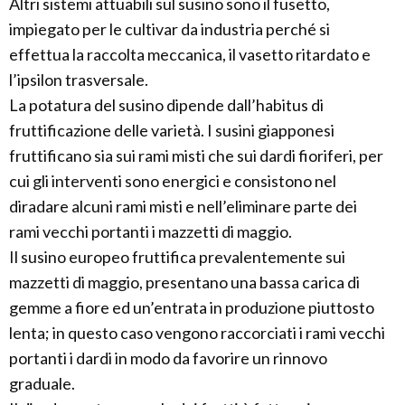
Altri sistemi attuabili sul susino sono il fusetto,
impiegato per le cultivar da industria perché si
effettua la raccolta meccanica, il vasetto ritardato e
l’ipsilon trasversale.
La potatura del susino dipende dall’habitus di
fruttificazione delle varietà. I susini giapponesi
fruttificano sia sui rami misti che sui dardi fioriferi, per
cui gli interventi sono energici e consistono nel
diradare alcuni rami misti e nell’eliminare parte dei
rami vecchi portanti i mazzetti di maggio.
Il susino europeo fruttifica prevalentemente sui
mazzetti di maggio, presentano una bassa carica di
gemme a fiore ed un’entrata in produzione piuttosto
lenta; in questo caso vengono raccorciati i rami vecchi
portanti i dardi in modo da favorire un rinnovo
graduale.