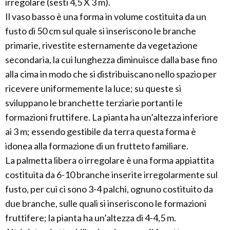
irregolare (sesti 4,5 X 3 m).
Il vaso basso è una forma in volume costituita da un
fusto di 50 cm sul quale si inseriscono le branche
primarie, rivestite esternamente da vegetazione
secondaria, la cui lunghezza diminuisce dalla base fino
alla cima in modo che si distribuiscano nello spazio per
ricevere uniformemente la luce; su queste si
sviluppano le branchette terziarie portanti le
formazioni fruttifere. La pianta ha un’altezza inferiore
ai 3 m; essendo gestibile da terra questa forma è
idonea alla formazione di un frutteto familiare.
La palmetta libera o irregolare è una forma appiattita
costituita da 6-10 branche inserite irregolarmente sul
fusto, per cui ci sono 3-4 palchi, ognuno costituito da
due branche, sulle quali si inseriscono le formazioni
fruttifere; la pianta ha un’altezza di 4-4,5 m.