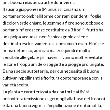
una buona resistenza ai freddi invernali.
Il susino giapponese (Prunus salicina) ha un
portamento ombrelliforme con rami pendenti, foglie
di color verde chiaro, le gemme a fiore sono globose e
portano infiorescenze costituite da 3 fiori; il frutto ha
una polpa acquosa, non è spiccagnolo e viene
destinato esclusivamente al consumo fresco. Fiorisce
prima del pesco, ad inizio marzo, quindi è molto
sensibile alle gelate primaverili; vanno inoltre evitate
le zone troppo umide o soggette a piogge prolungate.
È una specie autosterile, per cui necessita di buone
cultivar impollinanti a fioritura contemporanea con la
varietà scelta.
La pianta è caratterizzata da una forte attività
pollonifera (emissione di germogli alla base del tronco)
e da una buona vigoria; l’impollinazione è entomofila,