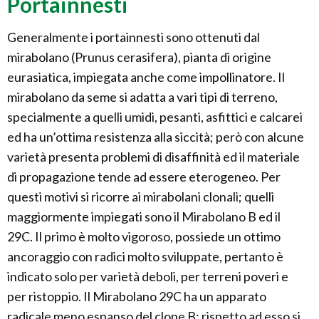
Portainnesti
Generalmente i portainnesti sono ottenuti dal
mirabolano (Prunus cerasifera), pianta di origine
eurasiatica, impiegata anche come impollinatore. Il
mirabolano da seme si adatta a vari tipi di terreno,
specialmente a quelli umidi, pesanti, asfittici e calcarei
ed ha un’ottima resistenza alla siccità; però con alcune
varietà presenta problemi di disaffinità ed il materiale
di propagazione tende ad essere eterogeneo. Per
questi motivi si ricorre ai mirabolani clonali; quelli
maggiormente impiegati sono il Mirabolano B ed il
29C. Il primo è molto vigoroso, possiede un ottimo
ancoraggio con radici molto sviluppate, pertanto è
indicato solo per varietà deboli, per terreni poveri e
per ristoppio. Il Mirabolano 29C ha un apparato
radicale meno espanso del clone B; rispetto ad esso si