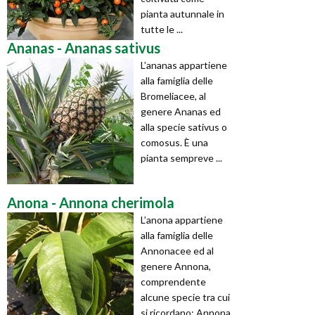
pianta autunnale in
tutte le ...
Ananas - Ananas sativus
L’ananas appartiene
alla famiglia delle
Bromeliacee, al
genere Ananas ed
alla specie sativus o
comosus. È una
pianta sempreve ...
Anona - Annona cherimola
L’anona appartiene
alla famiglia delle
Annonacee ed al
genere Annona,
comprendente
alcune specie tra cui
si ricordano: Annona