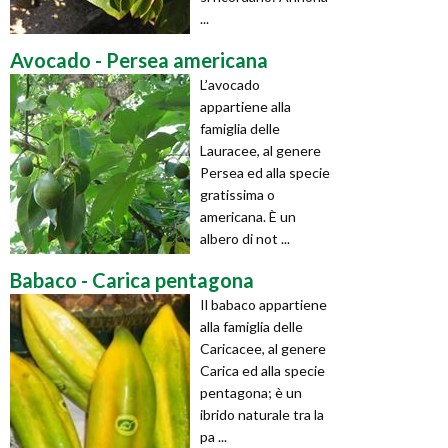
...
Avocado - Persea americana
L’avocado
appartiene alla
famiglia delle
Lauracee, al genere
Persea ed alla specie
gratissima o
americana. È un
albero di not ...
Babaco - Carica pentagona
Il babaco appartiene
alla famiglia delle
Caricacee, al genere
Carica ed alla specie
pentagona; è un
ibrido naturale tra la
pa ...