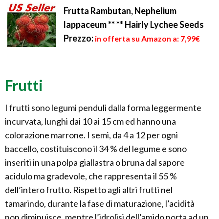
Frutta Rambutan, Nephelium
lappaceum ** ** Hairly Lychee Seeds
Prezzo:
in offerta su Amazon a: 7,99€
Frutti
I frutti sono legumi penduli dalla forma leggermente
incurvata, lunghi dai 10 ai 15 cm ed hanno una
colorazione marrone. I semi, da 4 a 12 per ogni
baccello, costituiscono il 34 % del legume e sono
inseriti in una polpa giallastra o bruna dal sapore
acidulo ma gradevole, che rappresenta il 55 %
dell’intero frutto. Rispetto agli altri frutti nel
tamarindo, durante la fase di maturazione, l’acidità
non diminuisce, mentre l’idrolisi dell’amido porta ad un