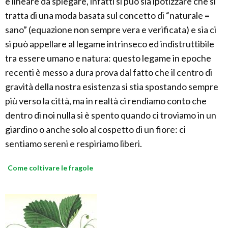
è lineare da spiegare, infatti si può sia ipotizzare che si
tratta di una moda basata sul concetto di “naturale =
sano” (equazione non sempre vera e verificata) e sia ci
si può appellare al legame intrinseco ed indistruttibile
tra essere umano e natura: questo legame in epoche
recenti è messo a dura prova dal fatto che il centro di
gravità della nostra esistenza si stia spostando sempre
più verso la città, ma in realtà ci rendiamo conto che
dentro di noi nulla si è spento quando ci troviamo in un
giardino o anche solo al cospetto di un fiore: ci
sentiamo sereni e respiriamo liberi.
Come coltivare le fragole