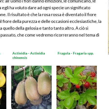
ori: all’uomo i fiori danno emozioni, le comunicano, le
egli ha voluto dare ad ogni specie un significato
e. Il risultato è che la rosa rossa è diventato il fiore
il fiore della purezza e delle occasioni ecclesiastiche, la
la quello della gelosia e tanto tanto altro. A ciò si
l passato, che come vedremo ricorreranno nel tema di
s
Actinidia - Actinidia
Fragola - Fragaria spp.
chinensis