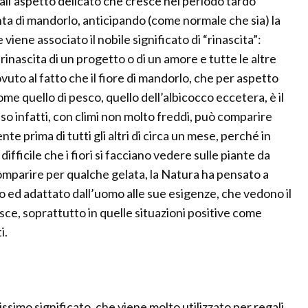
dall’aspetto delicato che cresce nel periodo tardo
nta di mandorlo, anticipando (come normale che sia) la
viene associato il nobile significato di “rinascita”:
, rinascita di un progetto o di un amore e tutte le altre
vuto al fatto che il fiore di mandorlo, che per aspetto
come quello di pesco, quello dell’albicocco eccetera, è il
esso infatti, con climi non molto freddi, può comparire
te prima di tutti gli altri di circa un mese, perché in
ifficile che i fiori si facciano vedere sulle piante da
omparire per qualche gelata, la Natura ha pensato a
o ed adattato dall’uomo alle sue esigenze, che vedono il
asce, soprattutto in quelle situazioni positive come
i.
issimo significato, che viene molto utilizzato per regali