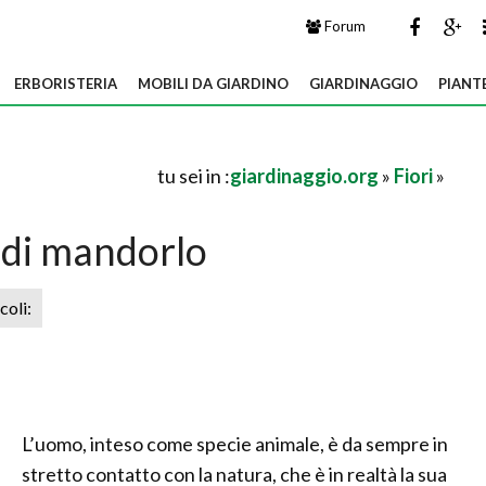
Forum
ERBORISTERIA
MOBILI DA GIARDINO
GIARDINAGGIO
PIANT
tu sei in :
giardinaggio.org
»
Fiori
»
 di mandorlo
icoli:
L’uomo, inteso come specie animale, è da sempre in
stretto contatto con la natura, che è in realtà la sua