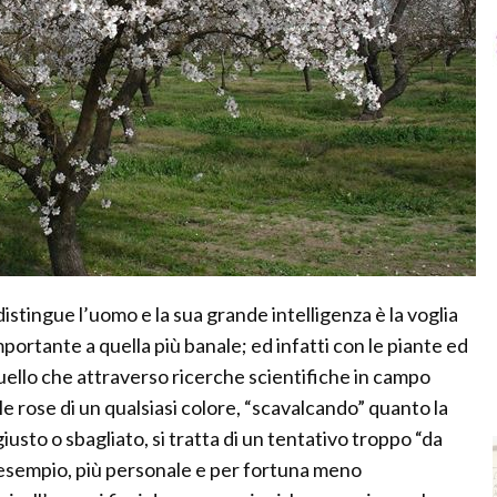
stingue l’uomo e la sua grande intelligenza è la voglia
importante a quella più banale; ed infatti con le piante ed
quello che attraverso ricerche scientifiche in campo
le rose di un qualsiasi colore, “scavalcando” quanto la
usto o sbagliato, si tratta di un tentativo troppo “da
o esempio, più personale e per fortuna meno