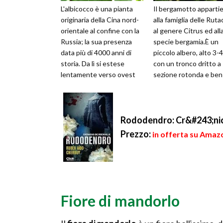
L'albicocco è una pianta
Il bergamotto apparti
originaria della Cina nord-
alla famiglia delle Ruta
orientale al confine con la
al genere Citrus ed all
Russia; la sua presenza
specie bergamia.È un
data più di 4000 anni di
piccolo albero, alto 3-4
storia. Da lì si estese
con un tronco dritto a
lentamente verso ovest
sezione rotonda e ben
attraverso l'Asia centra...
ramificato ed una
cortecc...
Rododendro: Cr&#243;nic
Prezzo:
in offerta su Amazo
Fiore di mandorlo