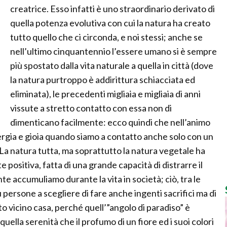
creatrice. Esso infatti è uno straordinario derivato di
quella potenza evolutiva con cui la natura ha creato
tutto quello che ci circonda, e noi stessi; anche se
nell’ultimo cinquantennio l’essere umano si è sempre
più spostato dalla vita naturale a quella in città (dove
la natura purtroppo è addirittura schiacciata ed
eliminata), le precedenti migliaia e migliaia di anni
vissute a stretto contatto con essa non di
dimenticano facilmente: ecco quindi che nell’animo
gia e gioia quando siamo a contatto anche solo con un
 La natura tutta, ma soprattutto la natura vegetale ha
 positiva, fatta di una grande capacità di distrarre il
e accumuliamo durante la vita in società; ciò, tra le
ersone a scegliere di fare anche ingenti sacrifici ma di
o vicino casa, perché quell’”angolo di paradiso” è
uella serenità che il profumo di un fiore ed i suoi colori