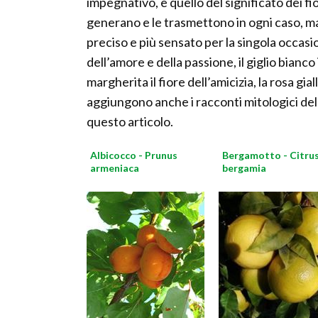
impegnativo, è quello del significato dei fi
generano e le trasmettono in ogni caso, ma 
preciso e più sensato per la singola occasion
dell’amore e della passione, il giglio bianco 
margherita il fiore dell’amicizia, la rosa gial
aggiungono anche i racconti mitologici de
questo articolo.
Albicocco - Prunus
Bergamotto - Citru
armeniaca
bergamia