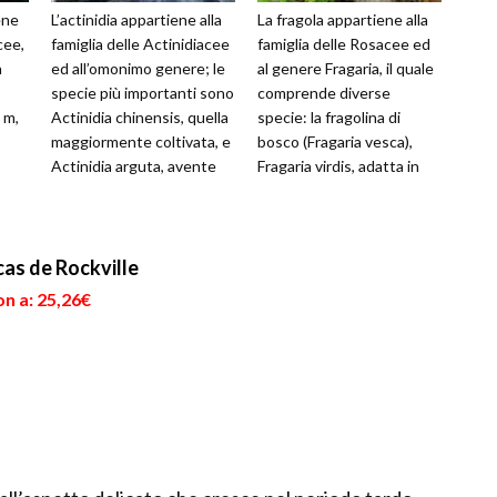
ene
L’actinidia appartiene alla
La fragola appartiene alla
cee,
famiglia delle Actinidiacee
famiglia delle Rosacee ed
a
ed all’omonimo genere; le
al genere Fragaria, il quale
specie più importanti sono
comprende diverse
 m,
Actinidia chinensis, quella
specie: la fragolina di
maggiormente coltivata, e
bosco (Fragaria vesca),
Actinidia arguta, avente
Fragaria virdis, adatta in
frutti picco...
terreni calcarei, Fragari...
as de Rockville
n a: 25,26€