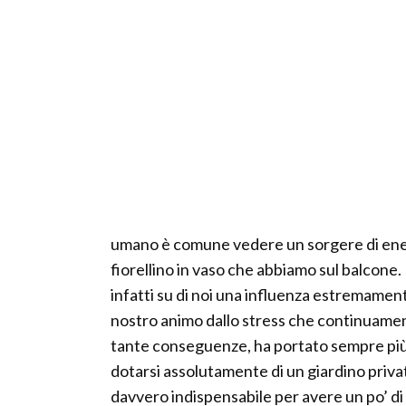
umano è comune vedere un sorgere di ener
fiorellino in vaso che abbiamo sul balcone.
infatti su di noi una influenza estremamente
nostro animo dallo stress che continuament
tante conseguenze, ha portato sempre più p
dotarsi assolutamente di un giardino privat
davvero indispensabile per avere un po’ di q