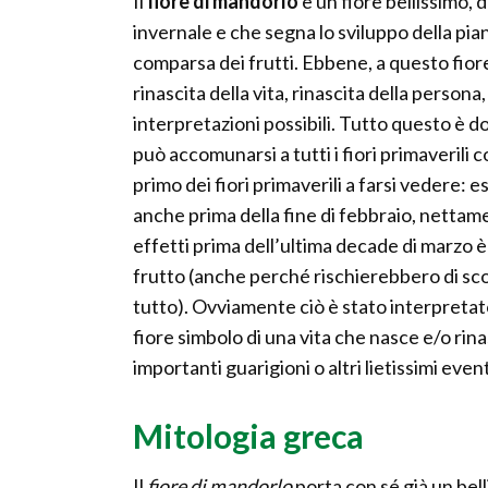
Il
fiore di mandorlo
è un fiore bellissimo, 
invernale e che segna lo sviluppo della pia
comparsa dei frutti. Ebbene, a questo fiore 
rinascita della vita, rinascita della persona
interpretazioni possibili. Tutto questo è do
può accomunarsi a tutti i fiori primaverili 
primo dei fiori primaverili a farsi vedere: 
anche prima della fine di febbraio, nettamen
effetti prima dell’ultima decade di marzo è d
frutto (anche perché rischierebbero di sc
tutto). Ovviamente ciò è stato interpretat
fiore simbolo di una vita che nasce e/o rin
importanti guarigioni o altri lietissimi event
Mitologia greca
Il
fiore di mandorlo
porta con sé già un bell