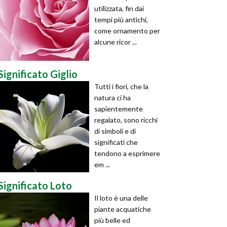
utilizzata, fin dai
tempi più antichi,
come ornamento per
alcune ricor ...
Significato Giglio
Tutti i fiori, che la
natura ci ha
sapientemente
regalato, sono ricchi
di simboli e di
significati che
tendono a esprimere
em ...
Significato Loto
Il loto è una delle
piante acquatiche
più belle ed