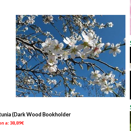
etunia (Dark Wood Bookholder
n a: 38,89€