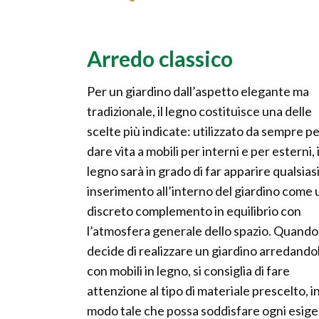
Arredo classico
Per un giardino dall’aspetto elegante ma
tradizionale, il legno costituisce una delle
scelte più indicate: utilizzato da sempre p
dare vita a mobili per interni e per esterni, i
legno sarà in grado di far apparire qualsias
inserimento all’interno del giardino come 
discreto complemento in equilibrio con
l’atmosfera generale dello spazio. Quando 
decide di realizzare un giardino arredando
con mobili in legno, si consiglia di fare
attenzione al tipo di materiale prescelto, i
modo tale che possa soddisfare ogni esigen