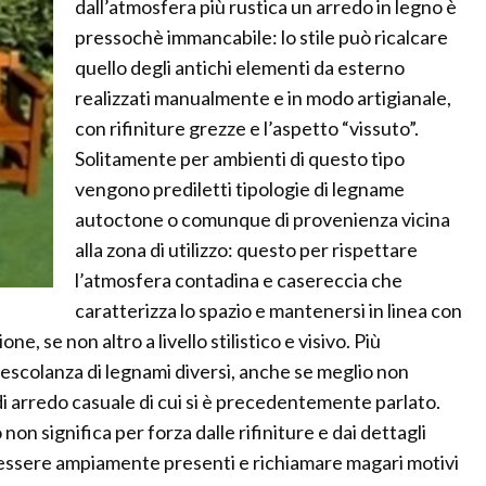
dall’atmosfera più rustica un arredo in legno è
pressochè immancabile: lo stile può ricalcare
quello degli antichi elementi da esterno
realizzati manualmente e in modo artigianale,
con rifiniture grezze e l’aspetto “vissuto”.
Solitamente per ambienti di questo tipo
vengono prediletti tipologie di legname
autoctone o comunque di provenienza vicina
alla zona di utilizzo: questo per rispettare
l’atmosfera contadina e casereccia che
caratterizza lo spazio e mantenersi in linea con
ne, se non altro a livello stilistico e visivo. Più
 mescolanza di legnami diversi, anche se meglio non
di arredo casuale di cui si è precedentemente parlato.
non significa per forza dalle rifiniture e dai dettagli
o essere ampiamente presenti e richiamare magari motivi