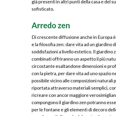
già presenti in altri punti della casa e del 
sofisticato.
Arredo zen
Di crescente diffusione anche in Europa è la
e la filosofia zen: dare vita ad un giardino
soddisfazioni a livello estetico. Il giardin
combinati offriranno un aspetto il più natur
circostante esaltandone dimensioni e profon
con la pietra, per dare vita ad uno spazio n
possibile vicino alle composizioni naturali 
riportata attraverso materiali semplici, c
ricreare con ancor maggiore verosimiglianza
compongono il giardino zen potranno essere
per le fontane e gli elementi di decoro del