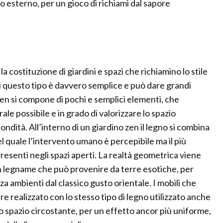
suo esterno, per un gioco di richiami dal sapore
 costituzione di giardini e spazi che richiamino lo stile
 di questo tipo è davvero semplice e può dare grandi
o zen si compone di pochi e semplici elementi, che
ale possibile e in grado di valorizzare lo spazio
dità. All’interno di un giardino zen il legno si combina
el quale l’intervento umano è percepibile ma il più
presenti negli spazi aperti. La realtà geometrica viene
on legname che può provenire da terre esotiche, per
 ambienti dal classico gusto orientale. I mobili che
 realizzato con lo stesso tipo di legno utilizzato anche
lo spazio circostante, per un effetto ancor più uniforme,