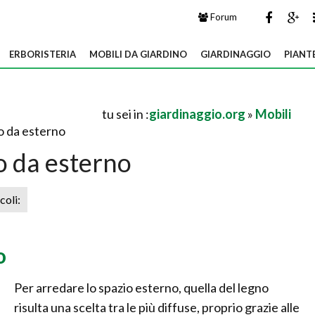
Forum
ERBORISTERIA
MOBILI DA GIARDINO
GIARDINAGGIO
PIANT
tu sei in :
giardinaggio.org
»
Mobili
o da esterno
o da esterno
icoli:
o
Per arredare lo spazio esterno, quella del legno
risulta una scelta tra le più diffuse, proprio grazie alle