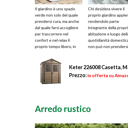
Il giardino è uno spazio
Chi desidera vivere il
verde non solo del quale
proprio giardino appie
prendersi cura, ma anche
rendendolo parte
dal quale farsi accogliere
integrante della propri
per trascorrere nel
abitazione e luogo dell
confort e nel relax il
quotidianità domestica
proprio tempo libero, in
non può non prenders
una dimensione tranquilla
cura della disposizione
e ri...
mobili da ...
Keter 226008 Casetta, M
Prezzo:
in offerta su Amaz
Arredo rustico