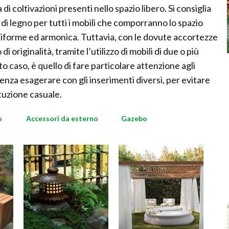
 di coltivazioni presenti nello spazio libero. Si consiglia
 di legno per tutti i mobili che comporranno lo spazio
niforme ed armonica. Tuttavia, con le dovute accortezze
i originalità, tramite l’utilizzo di mobili di due o più
to caso, è quello di fare particolare attenzione agli
i, senza esagerare con gli inserimenti diversi, per evitare
ituzione casuale.
o
Accessori da esterno
Gazebo