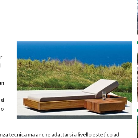
er
l
i
un
si
lo
n
za tecnica ma anche adattarsi a livello estetico ad