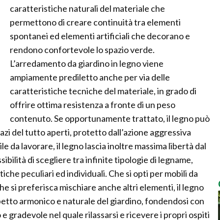
caratteristiche naturali del materiale che
permettono di creare continuità tra elementi
spontanei ed elementi artificiali che decorano e
rendono confortevole lo spazio verde.
L’arredamento da giardino in legno viene
ampiamente prediletto anche per via delle
caratteristiche tecniche del materiale, in grado di
offrire ottima resistenza a fronte di un peso
contenuto. Se opportunamente trattato, il legno può
pazi del tutto aperti, protetto dall’azione aggressiva
le da lavorare, il legno lascia inoltre massima libertà dal
sibilità di scegliere tra infinite tipologie di legname,
che peculiari ed individuali. Che si opti per mobili da
he si preferisca mischiare anche altri elementi, il legno
petto armonico e naturale del giardino, fondendosi con
e gradevole nel quale rilassarsi e ricevere i propri ospiti