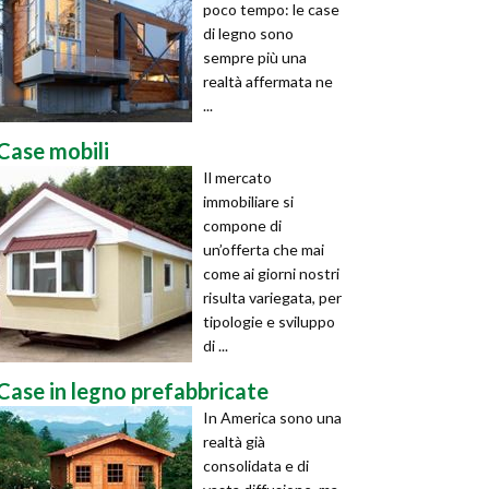
poco tempo: le case
di legno sono
sempre più una
realtà affermata ne
...
Case mobili
Il mercato
immobiliare si
compone di
un’offerta che mai
come ai giorni nostri
risulta variegata, per
tipologie e sviluppo
di ...
Case in legno prefabbricate
In America sono una
realtà già
consolidata e di