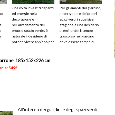
Una volta investiti risparmi
Per gli amanti del giardino,
no,
ed energie nella
poter godere dei propri
decorazione e
spazi verdi in qualsiasi
a
nell'arredamento del
stagione è una desiderio
a
proprio spazio verde, è
preminente; il tempo
,
naturale il desiderio di
trascorso nel giardino
i
poterlo vivere appieno per
deve essere tempo di
 dei
il maggior tempo possibile.
qualità, che permetta il
Certamente i cl...
relax e...
arrone, 185x152x226 cm
on a: 549€
All’interno dei giardini e degli spazi verdi