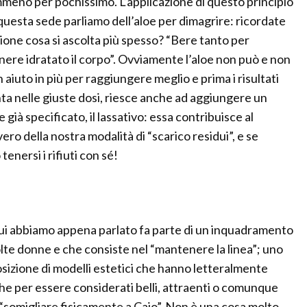
meno per pochissimo. L’applicazione di questo principio
n questa sede parliamo dell’aloe per dimagrire: ricordate
isione cosa si ascolta più spesso? “Bere tanto per
tenere idratato il corpo”. Ovviamente l’aloe non può e non
aiuto in più per raggiungere meglio e prima i risultati
sunta nelle giuste dosi, riesce anche ad aggiungere un
 già specificato, il lassativo: essa contribuisce al
ro della nostra modalità di “scarico residui”, e se
enersi i rifiuti con sé!
 cui abbiamo appena parlato fa parte di un inquadramento
olte donne e che consiste nel “mantenere la linea”; uno
osizione di modelli estetici che hanno letteralmente
he per essere considerati belli, attraenti o comunque
 “somigliare fisicamente a Caio”. Non è una cosa molto