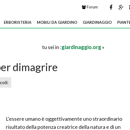
Forum
ERBORISTERIA
MOBILI DA GIARDINO
GIARDINAGGIO
PIANT
tu sei in :
giardinaggio.org
»
per dimagrire
icoli:
L’essere umano è oggettivamente uno straordinario
risultato della potenza creatrice della natura e di un