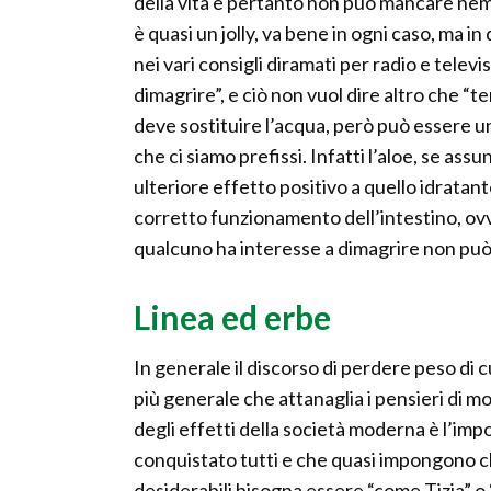
della vita e pertanto non può mancare nem
è quasi un jolly, va bene in ogni caso, ma i
nei vari consigli diramati per radio e telev
dimagrire”, e ciò non vuol dire altro che “
deve sostituire l’acqua, però può essere un 
che ci siamo prefissi. Infatti l’aloe, se as
ulteriore effetto positivo a quello idratante
corretto funzionamento dell’intestino, ovve
qualcuno ha interesse a dimagrire non può t
Linea ed erbe
In generale il discorso di perdere peso di
più generale che attanaglia i pensieri di m
degli effetti della società moderna è l’imp
conquistato tutti e che quasi impongono c
desiderabili bisogna essere “come Tizia” o