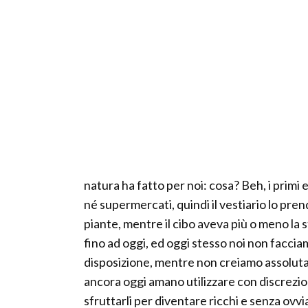
natura ha fatto per noi: cosa? Beh, i prim
né supermercati, quindi il vestiario lo pren
piante, mentre il cibo aveva più o meno la s
fino ad oggi, ed oggi stesso noi non faccia
disposizione, mentre non creiamo assolut
ancora oggi amano utilizzare con discrezion
sfruttarli per diventare ricchi e senza ov