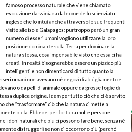
famoso processo naturale che viene chiamato
evoluzione darwiniana dal nome dello scienziato
inglese che lo intuì anche attraverso le sue frequenti
visite alle isole Galapagos; purtroppo però un gran
numero di esseri umani vogliono utilizzare la loro
posizione dominante sulla Terra per dominare la
natura stessa, cosa impensabile visto che essa ci ha
creati. In realtà bisognerebbe essere un pizzico più
intelligenti e non dimenticarsi di tutto quanto la
i esseri umani non avevano né negozi di abbigliamento e
devano o da pelli di animale oppure da grosse foglie di
tessa duplice origine. Idem per tutto ciò che ci è servito
mo che “trasformare” ciò che la natura ci mette a
amente nulla. Ebbene, per fortuna molte persone
e i doni naturali che più ci possono fare bene, senza né
viamente distruggerli se non ci occorrono più (perché