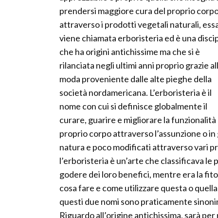
prendersi maggiore cura del proprio corp
attraverso i prodotti vegetali naturali, ess
viene chiamata erboristeria ed è una discip
che ha origini antichissime ma che si è
rilanciata negli ultimi anni proprio grazie al
moda proveniente dalle alte pieghe della
società nordamericana. L’erboristeria è il
nome con cui si definisce globalmente il
curare, guarire e migliorare la funzionalità
proprio corpo attraverso l’assunzione o in 
natura e poco modificati attraverso vari pr
l’erboristeria è un’arte che classificava l
godere dei loro benefici, mentre era la fito
cosa fare e come utilizzare questa o quell
questi due nomi sono praticamente sinonim
Riguardo all’origine antichissima, sarà per 