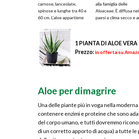
carnose, lanceolate,
alla famiglia delle
spinose e lunghe tra 40 e
Aloaceae. È diffusa nei
60 cm. L’aloe appartiene
paesi a clima secco e a
alle piante arbustive e il
ed è frequente ritrova
suo fusto può...
nelle zone...
1 PIANTA DI ALOE VERA
Prezzo:
in offerta su Amazo
Aloe per dimagrire
Una delle piante più in voga nella moderna e
contenere enzimi e proteine che sono adattis
del corpo umano, e tutti dovremmo riconos
di un corretto apporto di acqua) a tutte le