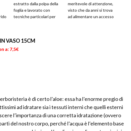
estratto dalla polpa della
meritevole di attenzione,
foglia e lavorato con
visto che da anni si trova
rido
tecniche particolari per
ad alimentare un accesso
rla
non perdere le sue
dibattito sulle s...
benefiche propriet...
 IN VASO 15CM
n a: 7,5€
rboristeria è di certo l’aloe: essa ha l’enorme pregio di
simi ad idratare sia i tessuti interni che quelli esterni
cere l’importanza di una corretta idratazione (ovvero
 parti del nostro corpo, perché l’acqua è l’elemento base