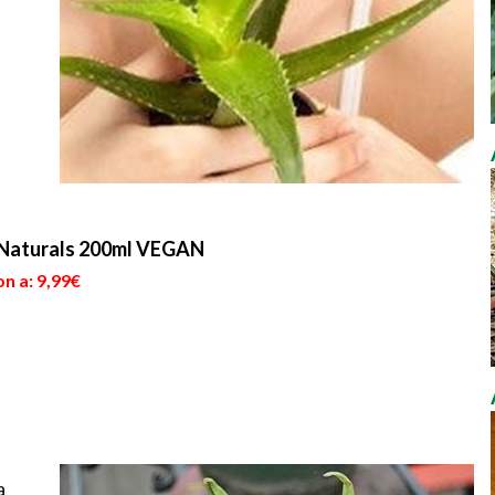
raNaturals 200ml VEGAN
n a: 9,99€
a