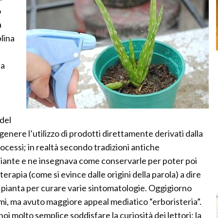
o
a
lina
la
 del
genere l’utilizzo di prodotti direttamente derivati dalla
ocessi; in realtà secondo tradizioni antiche
e piante e ne insegnava come conservarle per poter poi
terapia (come si evince dalle origini della parola) a dire
a pianta per curare varie sintomatologie. Oggigiorno
i, ma avuto maggiore appeal mediatico “erboristeria”.
noi molto semplice soddisfare la curiosità dei lettori: la