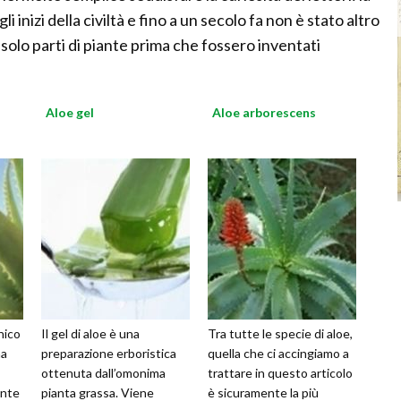
 inizi della civiltà e fino a un secolo fa non è stato altro
solo parti di piante prima che fossero inventati
Aloe gel
Aloe arborescens
nico
Il gel di aloe è una
Tra tutte le specie di aloe,
na
preparazione erboristica
quella che ci accingiamo a
ottenuta dall’omonima
trattare in questo articolo
ente
pianta grassa. Viene
è sicuramente la più