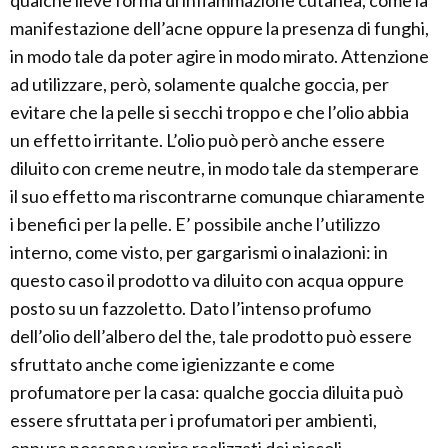
qualche lieve forma di infiammazione cutanea, come la
manifestazione dell’acne oppure la presenza di funghi,
in modo tale da poter agire in modo mirato. Attenzione
ad utilizzare, però, solamente qualche goccia, per
evitare che la pelle si secchi troppo e che l’olio abbia
un effetto irritante. L’olio può però anche essere
diluito con creme neutre, in modo tale da stemperare
il suo effetto ma riscontrarne comunque chiaramente
i benefici per la pelle. E’ possibile anche l’utilizzo
interno, come visto, per gargarismi o inalazioni: in
questo caso il prodotto va diluito con acqua oppure
posto su un fazzoletto. Dato l’intenso profumo
dell’olio dell’albero del the, tale prodotto può essere
sfruttato anche come igienizzante e come
profumatore per la casa: qualche goccia diluita può
essere sfruttata per i profumatori per ambienti,