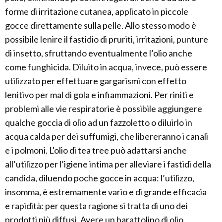
forme di irritazione cutanea, applicato in piccole
gocce direttamente sulla pelle. Allo stesso modo è
possibile lenire il fastidio di pruriti, irritazioni, punture
di insetto, sfruttando eventualmente l’olio anche
come funghicida. Diluito in acqua, invece, può essere
utilizzato per effettuare gargarismi con effetto
lenitivo per mal di gola e infiammazioni. Per riniti e
problemi alle vie respiratorie è possibile aggiungere
qualche goccia di olio ad un fazzoletto o diluirlo in
acqua calda per dei suffumigi, che libereranno i canali
e i polmoni. L'olio di tea tree può adattarsi anche
all’utilizzo per l’igiene intima per alleviare i fastidi della
candida, diluendo poche gocce in acqua: l’utilizzo,
insomma, è estremamente vario e di grande efficacia
e rapidità: per questa ragione si tratta di uno dei
prodotti più diffusi. Avere un barattolino di olio