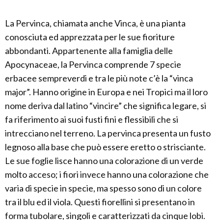
La Pervinca, chiamata anche Vinca, è una pianta
conosciuta ed apprezzata per le sue fioriture
abbondanti. Appartenente alla famiglia delle
Apocynaceae, la Pervinca comprende 7 specie
erbacee sempreverdi e tra le più note c’è la “vinca
major”. Hanno origine in Europa e nei Tropici ma il loro
nome deriva dal latino “vincire” che significa legare, si
fa riferimento ai suoi fusti fini e flessibili che si
intrecciano nel terreno. La pervinca presenta un fusto
legnoso alla base che può essere eretto o strisciante.
Le sue foglie lisce hanno una colorazione di un verde
molto acceso; i fiori invece hanno una colorazione che
varia di specie in specie, ma spesso sono di un colore
tra il blu ed il viola. Questi fiorellini si presentano in
forma tubolare, singoli e caratterizzati da cinque lobi.