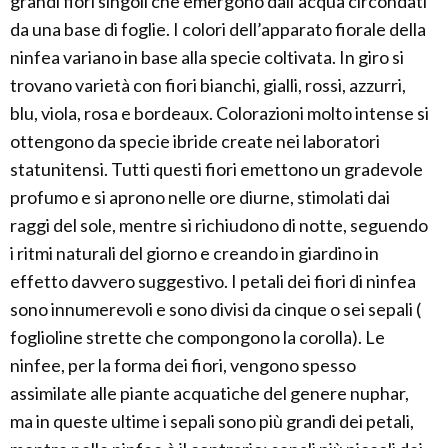
grandi fiori singoli che emergono dall’acqua circondati
da una base di foglie. I colori dell’apparato fiorale della
ninfea variano in base alla specie coltivata. In giro si
trovano varietà con fiori bianchi, gialli, rossi, azzurri,
blu, viola, rosa e bordeaux. Colorazioni molto intense si
ottengono da specie ibride create nei laboratori
statunitensi. Tutti questi fiori emettono un gradevole
profumo e si aprono nelle ore diurne, stimolati dai
raggi del sole, mentre si richiudono di notte, seguendo
i ritmi naturali del giorno e creando in giardino in
effetto davvero suggestivo. I petali dei fiori di ninfea
sono innumerevoli e sono divisi da cinque o sei sepali (
foglioline strette che compongono la corolla). Le
ninfee, per la forma dei fiori, vengono spesso
assimilate alle piante acquatiche del genere nuphar,
ma in queste ultime i sepali sono più grandi dei petali,