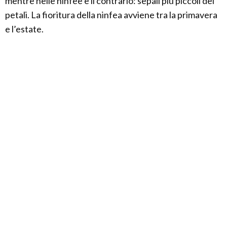
mentre nelle ninfee è il contrario: sepali più piccoli dei
petali. La fioritura della ninfea avviene tra la primavera
e l’estate.