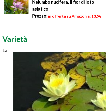
Nelumbo nucifera, Il fior di loto
asiatico
Prezzo:
in offerta su Amazon a: 13,9€
Varietà
La