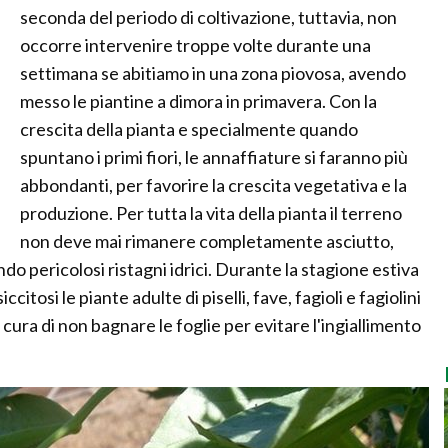
seconda del periodo di coltivazione, tuttavia, non
occorre intervenire troppe volte durante una
settimana se abitiamo in una zona piovosa, avendo
messo le piantine a dimora in primavera. Con la
crescita della pianta e specialmente quando
spuntano i primi fiori, le annaffiature si faranno più
abbondanti, per favorire la crescita vegetativa e la
produzione. Per tutta la vita della pianta il terreno
non deve mai rimanere completamente asciutto,
pericolosi ristagni idrici. Durante la stagione estiva
itosi le piante adulte di piselli, fave, fagioli e fagiolini
ra di non bagnare le foglie per evitare l'ingiallimento