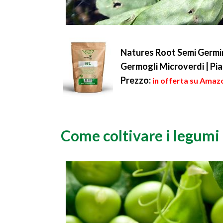
Natures Root Semi Germin
Germogli Microverdi | Pi
Prezzo:
in offerta su Amazo
Come coltivare i legumi