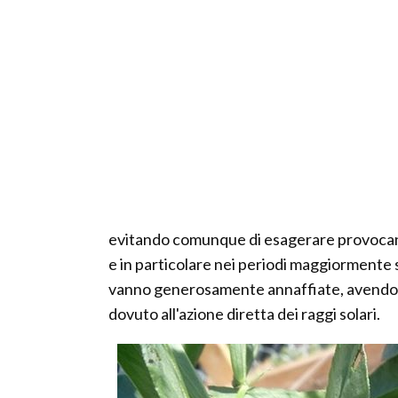
evitando comunque di esagerare provocando 
e in particolare nei periodi maggiormente sicc
vanno generosamente annaffiate, avendo cu
dovuto all'azione diretta dei raggi solari.