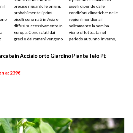
n il
precise riguardo le origini,
piselli dipende dalle
probabilmente i primi
condizioni climatiche: nelle
gono
piselli sono nati in Asia e
regioni meridionali
diffusi successivamente in
solitamente la semina
la
Europa. Conosciuti dai
viene effettuata nel
o
greci e dai romani vengono
periodo autunno-inverno,
l
infatti citati da diver...
mentre nelle regioni
settentrionali ...
rcate in Acciaio orto Giardino Piante Telo PE
on a: 239€