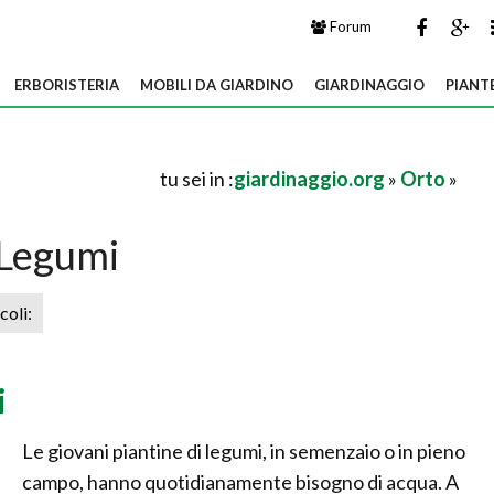
Forum
ERBORISTERIA
MOBILI DA GIARDINO
GIARDINAGGIO
PIANT
tu sei in :
giardinaggio.org
»
Orto
»
Legumi
icoli:
i
Le giovani piantine di legumi, in semenzaio o in pieno
campo, hanno quotidianamente bisogno di acqua. A