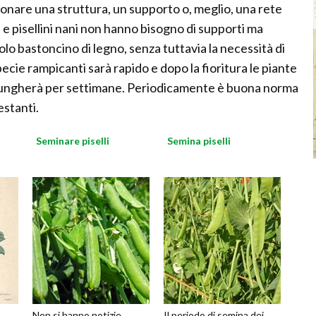
ionare una struttura, un supporto o, meglio, una rete
i e pisellini nani non hanno bisogno di supporti ma
olo bastoncino di legno, senza tuttavia la necessità di
pecie rampicanti sarà rapido e dopo la fioritura le piante
lungherà per settimane. Periodicamente è buona norma
estanti.
Seminare piselli
Semina piselli
Non si hanno notizie
Il periodo di semina dei