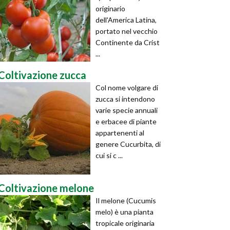
originario
dell'America Latina,
portato nel vecchio
Continente da Crist
...
Coltivazione zucca
Col nome volgare di
zucca si intendono
varie specie annuali
e erbacee di piante
appartenenti al
genere Cucurbita, di
cui si c ...
Coltivazione melone
Il melone (Cucumis
melo) è una pianta
tropicale originaria