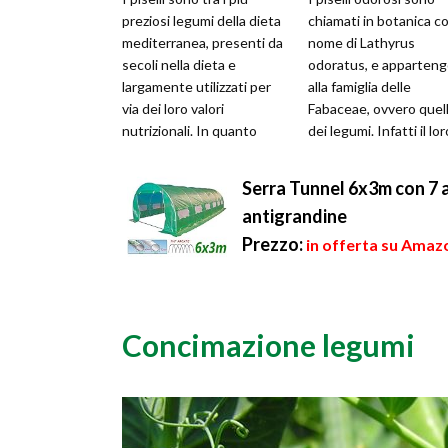
preziosi legumi della dieta
chiamati in botanica co
mediterranea, presenti da
nome di Lathyrus
secoli nella dieta e
odoratus, e apparten
largamente utilizzati per
alla famiglia delle
via dei loro valori
Fabaceae, ovvero quel
nutrizionali. In quanto
dei legumi. Infatti il lor
legumi, i piselli sono
nome deriva proprio da
notevol...
fatto che s...
Serra Tunnel 6x3m con 7 a
antigrandine
Prezzo:
in offerta su Amaz
Concimazione legumi