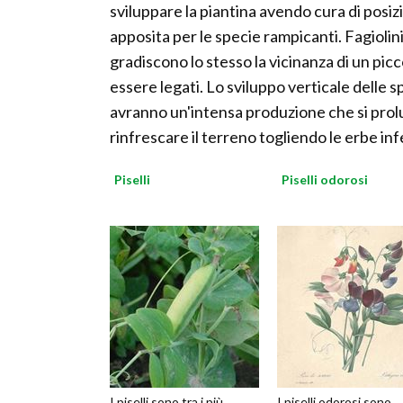
sviluppare la piantina avendo cura di posiz
apposita per le specie rampicanti. Fagiolin
gradiscono lo stesso la vicinanza di un picc
essere legati. Lo sviluppo verticale delle s
avranno un'intensa produzione che si pro
rinfrescare il terreno togliendo le erbe inf
Piselli
Piselli odorosi
I piselli sono tra i più
I piselli odorosi sono