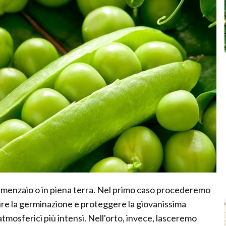
semenzaio o in piena terra. Nel primo caso procederemo
ire la germinazione e proteggere la giovanissima
 atmosferici più intensi. Nell'orto, invece, lasceremo