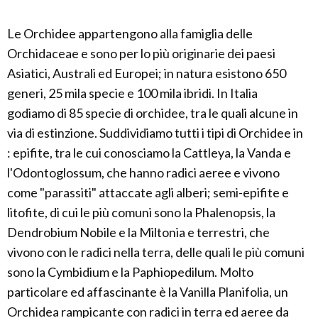
Le Orchidee appartengono alla famiglia delle
Orchidaceae e sono per lo più originarie dei paesi
Asiatici, Australi ed Europei; in natura esistono 650
generi, 25 mila specie e 100 mila ibridi. In Italia
godiamo di 85 specie di orchidee, tra le quali alcune in
via di estinzione. Suddividiamo tutti i tipi di Orchidee in
: epifite, tra le cui conosciamo la Cattleya, la Vanda e
l'Odontoglossum, che hanno radici aeree e vivono
come "parassiti" attaccate agli alberi; semi-epifite e
litofite, di cui le più comuni sono la Phalenopsis, la
Dendrobium Nobile e la Miltonia e terrestri, che
vivono con le radici nella terra, delle quali le più comuni
sono la Cymbidium e la Paphiopedilum. Molto
particolare ed affascinante è la Vanilla Planifolia, un
Orchidea rampicante con radici in terra ed aeree da