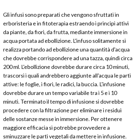
Gli infusi sono preparati che vengono sfruttati in
erboristeria e in fitoterapia estraendo i principi attivi
da piante, da fiori, da frutta, mediante immersione in
acqua portata ad ebollizione. L'infuso solitamente si
realizza portando ad ebollizione una quantità d'acqua
che dovrebbe corrispondere ad una tazza, quindi circa
200 ml. L'ebollizione dovrebbe durare circa 10 minuti,
trascorsi i quali andrebbero aggiunte all'acqua le parti
attive: le foglie, i fiori, le radici, la buccia. L'infusione
dovrebbe durare un tempo variabile tra i 5 e i 10
minuti. Terminato il tempo di infusione si dovrebbe
procedere con la filtrazione per eliminare i residui
delle sostanze messe in immersione. Per ottenere
maggiore efficacia si potrebbe provvedere a
sminuzzare le parti vegetali da mettere in infusione.