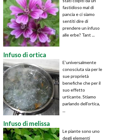
stati colpiti da un
fastidioso mal di
pancia e ci siamo
sentiti dire di
prendere un infuso
alle erbe? Tant ...
Infuso di ortica
E’universalmente
conosciuta sia per le
sue proprietà
benefiche che per il
suo effetto
urticante. Stiamo
parlando dell’ortica,
...
Infuso di melissa
Le piante sono uno
degli elementi