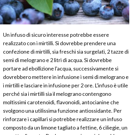
Un infuso di sicuro interesse potrebbe essere
realizzato con i mirtilli. Si dovrebbe prendere una
confezione di mirtilli, sia freschi sia surgelati, 2 tazze di
semi di melograno e 2 litri di acqua. Si dovrebbe
portare ad ebollizione l'acqua, successivamente si
dovrebbero mettere in infusione i semi di melograno e
i mirtilli e lasciare in infusione per 2 ore. L'infuso è utile
perché sia i mirtilli sia il melograno contengono
moltissimi carotenoidi, flavonoidi, antocianine che
svolgono una utilissima funzione antiossidante. Per
rinforzare i capillari si potrebbe realizzare un infuso
composto da un limone tagliato a fettine, 6 ciliegie, un