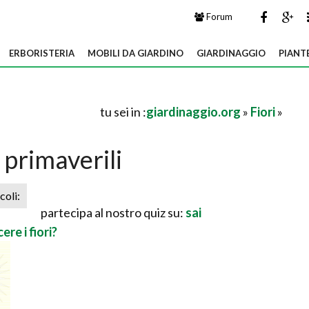
Forum
ERBORISTERIA
MOBILI DA GIARDINO
GIARDINAGGIO
PIANT
tu sei in :
giardinaggio.org
»
Fiori
»
 primaverili
icoli:
partecipa al nostro quiz su:
sai
ere i fiori?