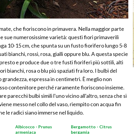
mate, che fioriscono in primavera. Nella maggior parte
e le sue numerosissime varietà: questi fiori primaverili
ga 10-15 cm, che spunta su un fusto fiorifero lungo 5-8
ati bianchi, rossi, rosa, gialli oppure blu. A questa specie
sto e produce due o tre fusti fioriferi più sottili, alti
 bianchi, rosa o blu più spaziati fra loro. I bulbi del
grandezza, espressa in centimetri. È meglio non
tesso contenitore perché raramente fioriscono insieme.
are parecchi bulbi simili l'uno vicino all'altro, senza che si
 viene messo nel collo del vaso, riempito con acqua fin
e le radici siano immerse nel liquido.
Albicocco - Prunus
Bergamotto - Citrus
armeniaca
bergamia