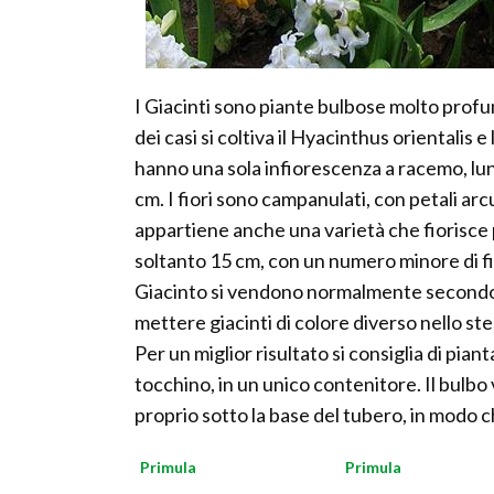
I Giacinti sono piante bulbose molto profu
dei casi si coltiva il Hyacinthus orientalis 
hanno una sola infiorescenza a racemo, lun
cm. I fiori sono campanulati, con petali arcu
appartiene anche una varietà che fiorisce pre
soltanto 15 cm, con un numero minore di fiori
Giacinto si vendono normalmente secondo 
mettere giacinti di colore diverso nello s
Per un miglior risultato si consiglia di piant
tocchino, in un unico contenitore. Il bulbo
proprio sotto la base del tubero, in modo ch
Primula
Primula