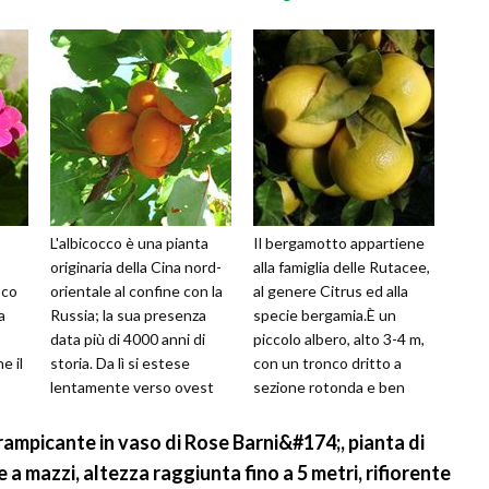
L'albicocco è una pianta
Il bergamotto appartiene
originaria della Cina nord-
alla famiglia delle Rutacee,
sco
orientale al confine con la
al genere Citrus ed alla
a
Russia; la sua presenza
specie bergamia.È un
data più di 4000 anni di
piccolo albero, alto 3-4 m,
e il
storia. Da lì si estese
con un tronco dritto a
lentamente verso ovest
sezione rotonda e ben
ino
attraverso l'Asia centra...
ramificato ed una
cortecc...
rampicante in vaso di Rose Barni&#174;, pianta di
 a mazzi, altezza raggiunta fino a 5 metri, rifiorente