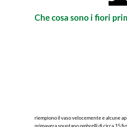
Che cosa sono i fiori pri
riempiono il vaso velocemente e alcune appai
primavera spuntano ombrelli di circa 15 fio