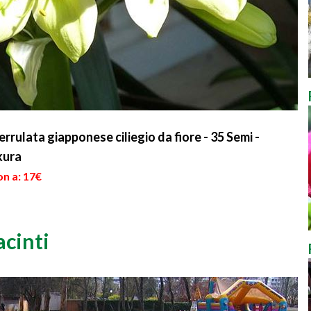
rrulata giapponese ciliegio da fiore - 35 Semi -
kura
on a: 17€
acinti