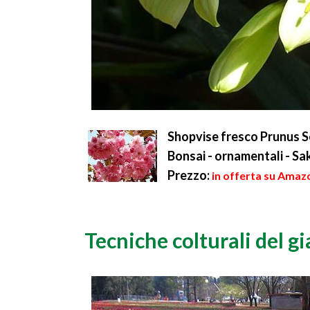
Shopvise fresco Prunus Se
Bonsai - ornamentali - Sa
Prezzo:
in offerta su Amaz
Tecniche colturali del gi