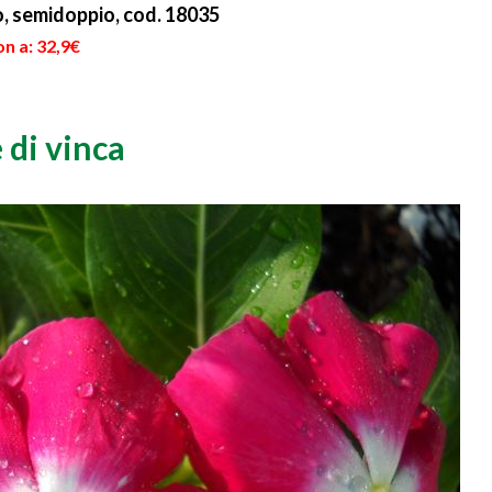
ro, semidoppio, cod. 18035
n a: 32,9€
 di vinca