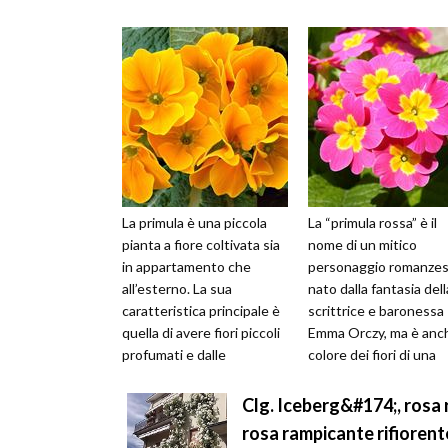
La primula è una piccola
La “primula rossa” è il
pianta a fiore coltivata sia
nome di un mitico
in appartamento che
personaggio romanze
all’esterno. La sua
nato dalla fantasia dell
caratteristica principale è
scrittrice e baronessa
quella di avere fiori piccoli
Emma Orczy, ma è anch
profumati e dalle
colore dei fiori di una
colorazioni vivide e
piccola pianta da giard
intense....
molto am...
Clg. Iceberg&#174;, rosa 
rosa rampicante rifiorente