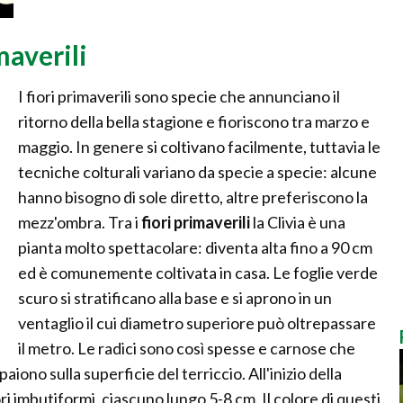
maverili
I fiori primaverili sono specie che annunciano il
ritorno della bella stagione e fioriscono tra marzo e
maggio. In genere si coltivano facilmente, tuttavia le
tecniche colturali variano da specie a specie: alcune
hanno bisogno di sole diretto, altre preferiscono la
mezz'ombra. Tra i
fiori primaverili
la Clivia è una
pianta molto spettacolare: diventa alta fino a 90 cm
ed è comunemente coltivata in casa. Le foglie verde
scuro si stratificano alla base e si aprono in un
ventaglio il cui diametro superiore può oltrepassare
il metro. Le radici sono così spesse e carnose che
ono sulla superficie del terriccio. All'inizio della
ri imbutiformi, ciascuno lungo 5-8 cm. Il colore di questi