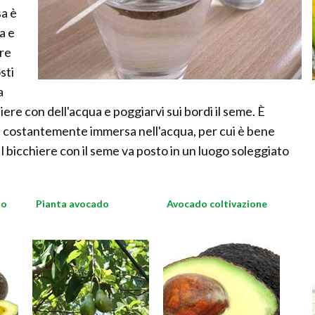
sa è
a e
ore
sti
a
hiere con dell'acqua e poggiarvi sui bordi il seme. È
ia costantemente immersa nell'acqua, per cui è bene
. Il bicchiere con il seme va posto in un luogo soleggiato
do
Pianta avocado
Avocado coltivazione