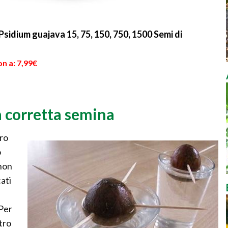
idium guajava 15, 75, 150, 750, 1500 Semi di
n a: 7,99€
 corretta semina
tro
o
 non
ati
 Per
tro