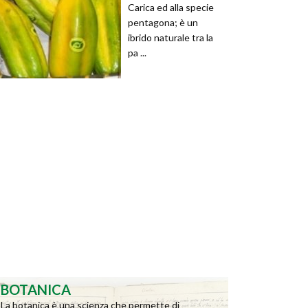
Carica ed alla specie
pentagona; è un
ibrido naturale tra la
pa ...
BOTANICA
La botanica è una scienza che permette di