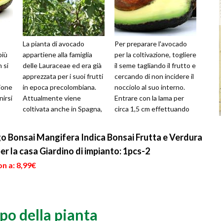
La pianta di avocado
Per preparare l'avocado
più
appartiene alla famiglia
per la coltivazione, togliere
 si
delle Lauraceae ed era già
il seme tagliando il frutto e
apprezzata per i suoi frutti
cercando di non incidere il
zione
in epoca precolombiana.
nocciolo al suo interno.
irsi
Attualmente viene
Entrare con la lama per
coltivata anche in Spagna,
circa 1,5 cm effettuando
, un
Israele e nella parte più
un movimento r...
mer...
 Bonsai Mangifera Indica Bonsai Frutta e Verdura
er la casa Giardino di impianto: 1pcs-2
n a: 8,99€
po della pianta