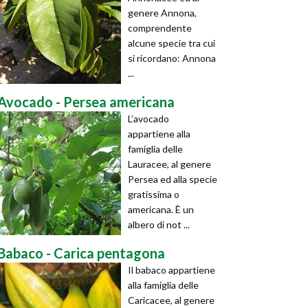
genere Annona,
comprendente
alcune specie tra cui
si ricordano: Annona
...
Avocado - Persea americana
L’avocado
appartiene alla
famiglia delle
Lauracee, al genere
Persea ed alla specie
gratissima o
americana. È un
albero di not ...
Babaco - Carica pentagona
Il babaco appartiene
alla famiglia delle
Caricacee, al genere