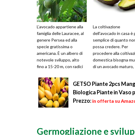
L’avocado appartiene alla
La coltivazione
famiglia delle Lauracee, al
dell'avocado in casa è 
genere Persea ed alla
semplice di quanto non
specie gratissima o
possa credere. Per
americana. È un albero di
procedere alla coltiva
notevole sviluppo, alto
domestica bisogna mun
fino a 15-20 m, con radici
di un avocado maturo,
superficiali ed espanse ed
piccoli vasetti di vetro
...
po' di ...
GETSO Piante 2pcs Mango
Biologica Piante in Vaso p
Prezzo:
in offerta su Amazo
Germogliazione e svilup