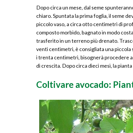
Dopo circa un mese, dal seme spunteranno l
chiaro. Spuntata la prima foglia, il seme de
piccolo vaso, a circa otto centimetri di pro
composto morbido, bagnato in modo costa
trasferito in un terreno più drenato. Trasco
venti centimetri, è consigliata una piccola
i trenta centimetri, bisognerà procedere al
di crescita. Dopo circa dieci mesi, la pian
Coltivare avocado: Piant