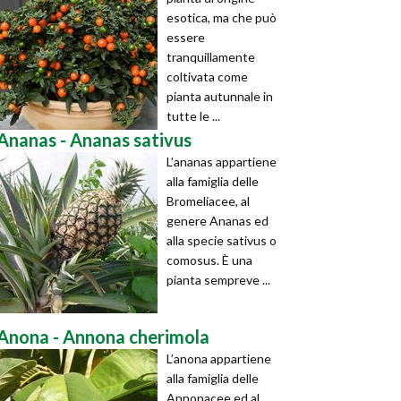
esotica, ma che può
essere
tranquillamente
coltivata come
pianta autunnale in
tutte le ...
Ananas - Ananas sativus
L’ananas appartiene
alla famiglia delle
Bromeliacee, al
genere Ananas ed
alla specie sativus o
comosus. È una
pianta sempreve ...
Anona - Annona cherimola
L’anona appartiene
alla famiglia delle
Annonacee ed al