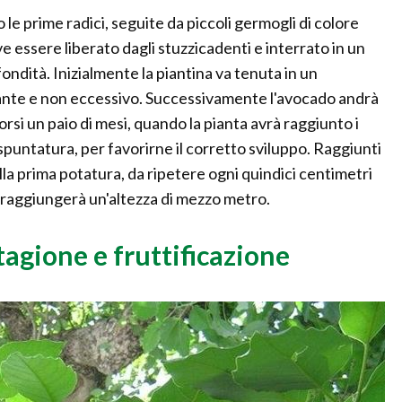
e prime radici, seguite da piccoli germogli di colore
ve essere liberato dagli stuzzicadenti e interrato in un
fondità. Inizialmente la piantina va tenuta in un
nte e non eccessivo. Successivamente l'avocado andrà
rsi un paio di mesi, quando la pianta avrà raggiunto i
 spuntatura, per favorirne il corretto sviluppo. Raggiunti
la prima potatura, da ripetere ogni quindici centimetri
ta raggiungerà un'altezza di mezzo metro.
agione e fruttificazione