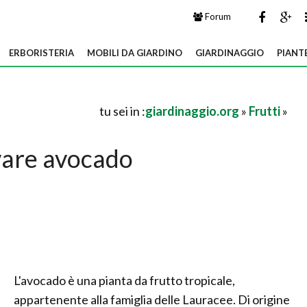
Forum
ERBORISTERIA
MOBILI DA GIARDINO
GIARDINAGGIO
PIANT
tu sei in :
giardinaggio.org
»
Frutti
»
vare avocado
L'avocado è una pianta da frutto tropicale,
appartenente alla famiglia delle Lauracee. Di origine