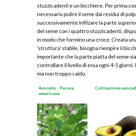
stuzzicadenti e un bicchiere. Per prima co
necessario pulire il seme dai residui di polp
successivamente infilzare la parte superi
del seme con i quattro stuzzicadenti, dispo
in modo che formino una croce. Creata un
'struttura' stabile, bisogna riempire il bicc
importante che la parte piatta del seme s
controllare il livello di essa ogni 4-5 giorni
ma non troppo caldo.
Avocado - Persea
Coltivazione avoca
americana