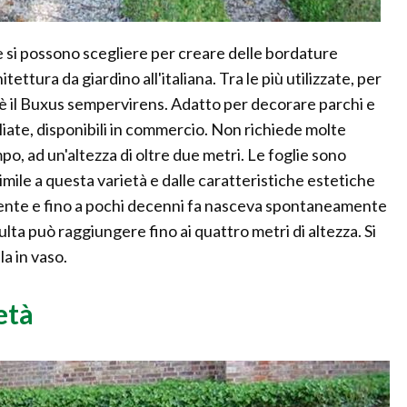
e si possono scegliere per creare delle bordature
tettura da giardino all'italiana. Tra le più utilizzate, per
me, è il Buxus sempervirens. Adatto per decorare parchi e
igliate, disponibili in commercio. Non richiede molte
po, ad un'altezza di oltre due metri. Le foglie sono
Simile a questa varietà e dalle caratteristiche estetiche
amente e fino a pochi decenni fa nasceva spontaneamente
lta può raggiungere fino ai quattro metri di altezza. Si
la in vaso.
età