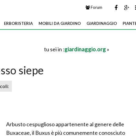
Forum
ERBORISTERIA
MOBILI DA GIARDINO
GIARDINAGGIO
PIANT
tu sei in :
giardinaggio.org
»
sso siepe
icoli:
Arbusto cespuglioso appartenente al genere delle
Buxaceae, il Buxus è più comunemente conosciuto