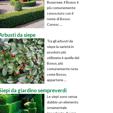
Buxaceae, il Buxus è
più comunemente
conosciuto con il
nome di Bosso.
Conosc ...
Arbusti da siepe
Tra gli arbusti da
siepe la varietà in
assoluto più
utilizzata è quella del
Boxus, più
comunemente nota
come Bosso,
appartene ...
Siepi da giardino sempreverdi
Le siepi sono senza
dubbio un elemento
ornamentale