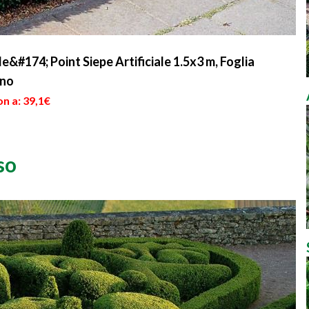
74; Point Siepe Artificiale 1.5x3 m, Foglia
ino
n a: 39,1€
so