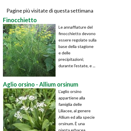
Pagine più visitate di questa settimana
Finocchietto
Le annaffiature del
finocchietto devono
essere regolate sulla
base della stagione
e delle
precipitazioni;
durante l'estate, e ...
Aglio orsino - Allium orsinum
L’aglio orsino
appartiene alla
famiglia delle
Liliacee, al genere
Allium ed alla specie
orsinum. È una
pianta erbacea