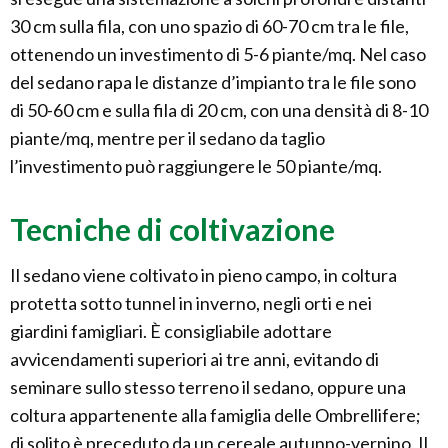
30 cm sulla fila, con uno spazio di 60-70 cm tra le file,
ottenendo un investimento di 5-6 piante/mq. Nel caso
del sedano rapa le distanze d’impianto tra le file sono
di 50-60 cm e sulla fila di 20 cm, con una densità di 8-10
piante/mq, mentre per il sedano da taglio
l’investimento può raggiungere le 50 piante/mq.
Tecniche di coltivazione
Il sedano viene coltivato in pieno campo, in coltura
protetta sotto tunnel in inverno, negli orti e nei
giardini famigliari. È consigliabile adottare
avvicendamenti superiori ai tre anni, evitando di
seminare sullo stesso terreno il sedano, oppure una
coltura appartenente alla famiglia delle Ombrellifere;
di solito è preceduto da un cereale autunno-vernino. Il