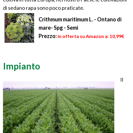
di sedano rapa sono poco praticate.
Crithmum maritimum L. - Ontano di
mare- Spg - Semi
Prezzo:
in offerta su Amazon a: 10,99€
Impianto
Il