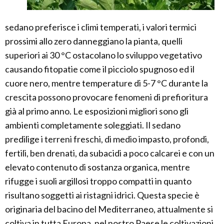
sedano preferisce i climi temperati, i valori termici
prossimi allo zero danneggiano la pianta, quelli
superiori ai 30 °C ostacolano lo sviluppo vegetativo
causando fitopatie come il picciolo spugnoso ed il
cuore nero, mentre temperature di 5-7 °C durante la
crescita possono provocare fenomeni di prefioritura
già al primo anno. Le esposizioni migliori sono gli
ambienti completamente soleggiati. Il sedano
predilige i terreni freschi, di medio impasto, profondi,
fertili, ben drenati, da subacidi a poco calcarei e con un
elevato contenuto di sostanza organica, mentre
rifugge i suoli argillosi troppo compatti in quanto
risultano soggetti ai ristagni idrici. Questa specie è
originaria del bacino del Mediterraneo, attualmente si
coltiva in tutta Europa, nel nostro Paese le coltivazioni