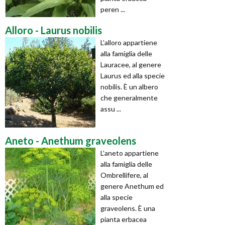
peren ...
Alloro - Laurus nobilis
L’alloro appartiene
alla famiglia delle
Lauracee, al genere
Laurus ed alla specie
nobilis. È un albero
che generalmente
assu ...
Aneto - Anethum graveolens
L’aneto appartiene
alla famiglia delle
Ombrellifere, al
genere Anethum ed
alla specie
graveolens. È una
pianta erbacea