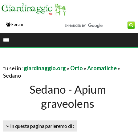
Forum
tu sei in :
giardinaggio.org
»
Orto
»
Aromatiche
»
Sedano
Sedano - Apium
graveolens
In questa pagina parleremo di :