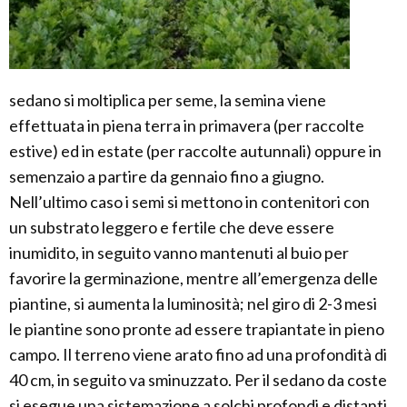
sedano si moltiplica per seme, la semina viene
effettuata in piena terra in primavera (per raccolte
estive) ed in estate (per raccolte autunnali) oppure in
semenzaio a partire da gennaio fino a giugno.
Nell’ultimo caso i semi si mettono in contenitori con
un substrato leggero e fertile che deve essere
inumidito, in seguito vanno mantenuti al buio per
favorire la germinazione, mentre all’emergenza delle
piantine, si aumenta la luminosità; nel giro di 2-3 mesi
le piantine sono pronte ad essere trapiantate in pieno
campo. Il terreno viene arato fino ad una profondità di
40 cm, in seguito va sminuzzato. Per il sedano da coste
si esegue una sistemazione a solchi profondi e distanti